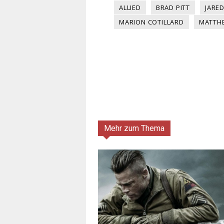
ALLIED
BRAD PITT
JARE
MARION COTILLARD
MATTH
Mehr zum Thema