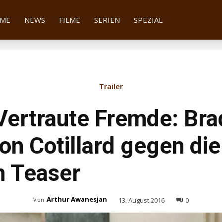
tter
ME
NEWS
FILME
SERIEN
SPEZIAL
Trailer
 Vertraute Fremde: Bra
on Cotillard gegen die
n Teaser
Arthur Awanesjan
13. August 2016
0
Von