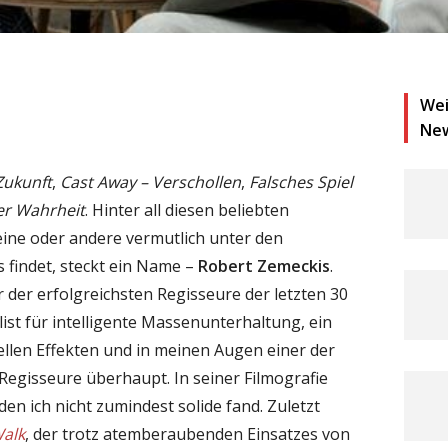
Wei
Ne
Zukunft
,
Cast Away – Verschollen
,
Falsches Spiel
er Wahrheit
. Hinter all diesen beliebten
 eine oder andere vermutlich unter den
s findet, steckt ein Name –
Robert Zemeckis
.
 der erfolgreichsten Regisseure der letzten 30
alist für intelligente Massenunterhaltung, ein
ellen Effekten und in meinen Augen einer der
egisseure überhaupt. In seiner Filmografie
 den ich nicht zumindest solide fand. Zuletzt
alk
, der trotz atemberaubenden Einsatzes von