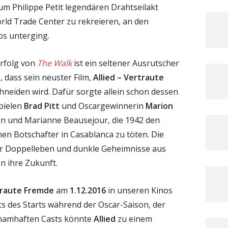
m Philippe Petit legendären Drahtseilakt
ld Trade Center zu rekreieren, an den
os unterging.
rfolg von
The Walk
ist ein seltener Ausrutscher
, dass sein neuster Film,
Allied – Vertraute
chneiden wird. Dafür sorgte allein schon dessen
pielen
Brad Pitt
und Oscargewinnerin
Marion
n und Marianne Beausejour, die 1942 den
hen Botschafter in Casablanca zu töten. Die
ihr Doppelleben und dunkle Geheimnisse aus
n ihre Zukunft.
rtraute Fremde
am
1.12.2016
in unseren Kinos
ts des Starts während der Oscar-Saison, der
 namhaften Casts könnte
Allied
zu einem