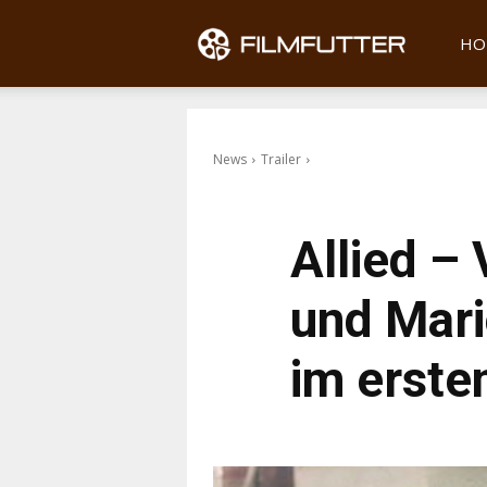
Filmfu
HO
News
Trailer
Allied –
und Mari
im erste