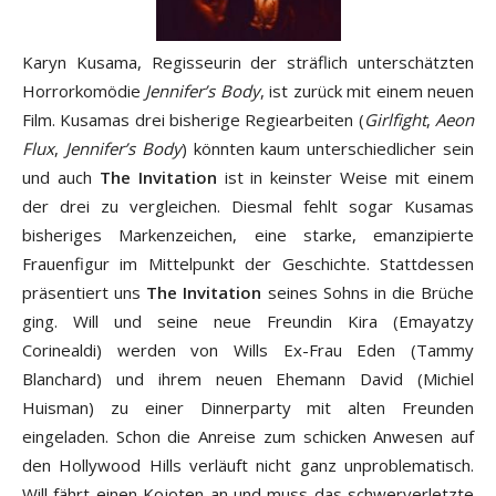
Karyn Kusama, Regisseurin der sträflich unterschätzten
Horrorkomödie
Jennifer’s Body
, ist zurück mit einem neuen
Film. Kusamas drei bisherige Regiearbeiten (
Girlfight
,
Aeon
Flux
,
Jennifer’s Body
) könnten kaum unterschiedlicher sein
und auch
The Invitation
ist in keinster Weise mit einem
der drei zu vergleichen. Diesmal fehlt sogar Kusamas
bisheriges Markenzeichen, eine starke, emanzipierte
Frauenfigur im Mittelpunkt der Geschichte. Stattdessen
präsentiert uns
The Invitation
seines Sohns in die Brüche
ging. Will und seine neue Freundin Kira (Emayatzy
Corinealdi) werden von Wills Ex-Frau Eden (Tammy
Blanchard) und ihrem neuen Ehemann David (Michiel
Huisman) zu einer Dinnerparty mit alten Freunden
eingeladen. Schon die Anreise zum schicken Anwesen auf
den Hollywood Hills verläuft nicht ganz unproblematisch.
Will fährt einen Kojoten an und muss das schwerverletzte