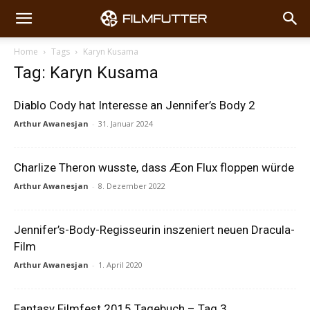
Home
Tags
Karyn Kusama
Tag: Karyn Kusama
Diablo Cody hat Interesse an Jennifer’s Body 2
Arthur Awanesjan
-
31. Januar 2024
Charlize Theron wusste, dass Æon Flux floppen würde
Arthur Awanesjan
-
8. Dezember 2022
Jennifer’s-Body-Regisseurin inszeniert neuen Dracula-
Film
Arthur Awanesjan
-
1. April 2020
Fantasy Filmfest 2015 Tagebuch – Tag 3