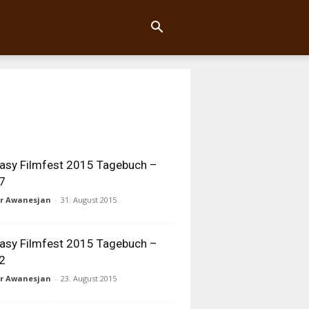
asy Filmfest 2015 Tagebuch –
7
ur Awanesjan
-
31. August 2015
asy Filmfest 2015 Tagebuch –
2
ur Awanesjan
-
23. August 2015