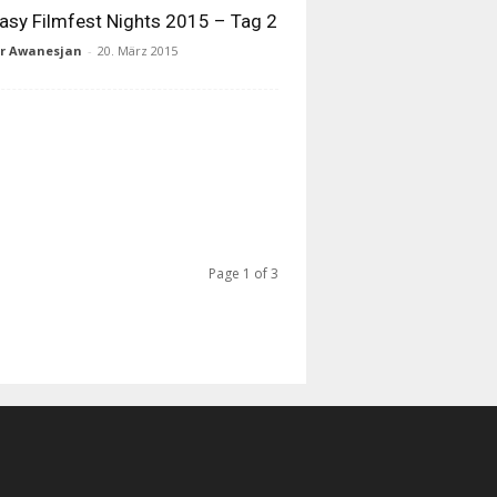
asy Filmfest Nights 2015 – Tag 2
ur Awanesjan
-
20. März 2015
Page 1 of 3