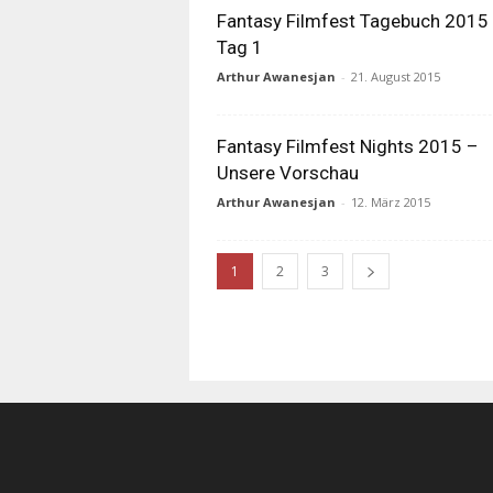
Fantasy Filmfest Tagebuch 2015
Tag 1
Arthur Awanesjan
-
21. August 2015
Fantasy Filmfest Nights 2015 –
Unsere Vorschau
Arthur Awanesjan
-
12. März 2015
1
2
3