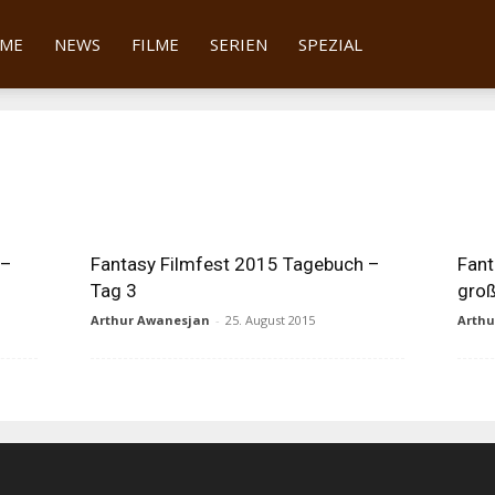
tter
ME
NEWS
FILME
SERIEN
SPEZIAL
n
 –
Fantasy Filmfest 2015 Tagebuch –
Fant
Tag 3
gro
Arthur Awanesjan
-
25. August 2015
Arth