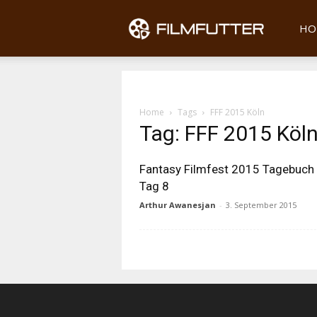
Filmfu
HO
Home
Tags
FFF 2015 Köln
Tag: FFF 2015 Köl
Fantasy Filmfest 2015 Tagebuch
Tag 8
Arthur Awanesjan
-
3. September 2015