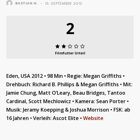
BASTIAN G.
-
15. SEPTEMBER 2012
2
Filmfutter Urteil
Eden, USA 2012 • 98 Min • Regie: Megan Griffiths •
Drehbuch: Richard B. Phillips & Megan Griffiths •
Mit:
Jamie Chung, Matt O’Leary, Beau Bridges, Tantoo
Cardinal, Scott Mechlowicz •
Kamera: Sean Porter •
Musik: Jeramy Koepping & Joshua Morrison
•
FSK: ab
16 Jahren • Verleih: Ascot Elite
•
Website