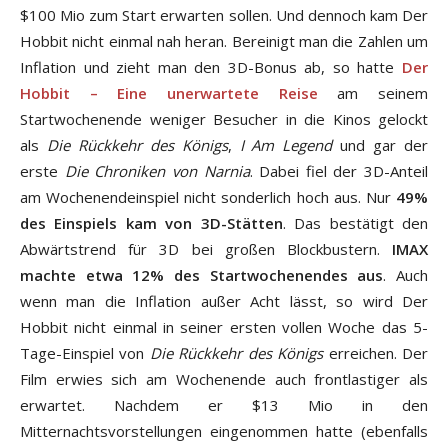
$100 Mio zum Start erwarten sollen. Und dennoch kam Der
Hobbit nicht einmal nah heran. Bereinigt man die Zahlen um
Inflation und zieht man den 3D-Bonus ab, so hatte
Der
Hobbit – Eine unerwartete Reise
am seinem
Startwochenende weniger Besucher in die Kinos gelockt
als
Die Rückkehr des Königs
,
I Am Legend
und gar der
erste
Die Chroniken von Narnia
. Dabei fiel der 3D-Anteil
am Wochenendeinspiel nicht sonderlich hoch aus. Nur
49%
des Einspiels kam von 3D-Stätten
. Das bestätigt den
Abwärtstrend für 3D bei großen Blockbustern.
IMAX
machte etwa 12% des Startwochenendes aus
. Auch
wenn man die Inflation außer Acht lässt, so wird Der
Hobbit nicht einmal in seiner ersten vollen Woche das 5-
Tage-Einspiel von
Die Rückkehr des Königs
erreichen. Der
Film erwies sich am Wochenende auch frontlastiger als
erwartet. Nachdem er $13 Mio in den
Mitternachtsvorstellungen eingenommen hatte (ebenfalls