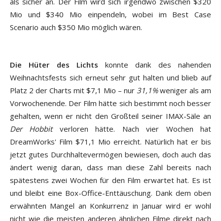
als sicher an. Der Film wird sich irgendwo zwischen $320
Mio und $340 Mio einpendeln, wobei im Best Case
Scenario auch $350 Mio möglich wären.
Die Hüter des Lichts
konnte dank des nahenden
Weihnachtsfests sich erneut sehr gut halten und blieb auf
Platz 2 der Charts mit $7,1 Mio – nur
31,1%
weniger als am
Vorwochenende. Der Film hätte sich bestimmt noch besser
gehalten, wenn er nicht den Großteil seiner IMAX-Säle an
Der Hobbit
verloren hätte. Nach vier Wochen hat
DreamWorks' Film $71,1 Mio erreicht. Natürlich hat er bis
jetzt gutes Durchhaltevermögen bewiesen, doch auch das
ändert wenig daran, dass man diese Zahl bereits nach
spätestens zwei Wochen für den Film erwartet hat. Es ist
und bleibt eine Box-Office-Enttäuschung. Dank dem oben
erwähnten Mangel an Konkurrenz in Januar wird er wohl
nicht wie die meisten anderen ähnlichen Filme direkt nach