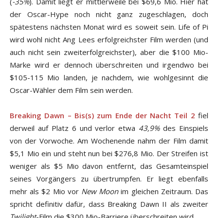
(
-35%
). Damit liegt er mittlerweile bei $69,6 Mio. Hier hat
der Oscar-Hype noch nicht ganz zugeschlagen, doch
spätestens nächsten Monat wird es soweit sein. Life of Pi
wird wohl nicht Ang Lees erfolgreichster Film werden (und
auch nicht sein zweiterfolgreichster), aber die $100 Mio-
Marke wird er dennoch überschreiten und irgendwo bei
$105-115 Mio landen, je nachdem, wie wohlgesinnt die
Oscar-Wähler dem Film sein werden.
Breaking Dawn – Bis(s) zum Ende der Nacht Teil 2
fiel
derweil auf Platz 6 und verlor etwa
43,9%
des Einspiels
von der Vorwoche. Am Wochenende nahm der Film damit
$5,1 Mio ein und steht nun bei $276,8 Mio. Der Streifen ist
weniger als $5 Mio davon entfernt, das Gesamteinspiel
seines Vorgängers zu übertrumpfen. Er liegt ebenfalls
mehr als $2 Mio vor
New Moon
im gleichen Zeitraum. Das
spricht definitiv dafür, dass Breaking Dawn II als zweiter
Twilight
-Film die $300 Mio-Barriere überschreiten wird.