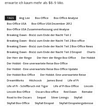
erwarte ich kaum mehr als $8-9 Mio.
TAGS
Ang Lee
Box-Office
Box-Office Analyse
Box-Office USA
Box-Office USA Dezember 2012
Box-Office USA Zusammenfassung und Analyse
Breaking Dawn - Bis(s) zum Ende der Nacht Teil 2
Breaking Dawn - Bis(s) zum Ende der Nacht Teil 2 Box-office
Breaking Dawn - Bis(s) zum Ende der Nacht Teil 2 Box-Office News
Breaking Dawn - Bis(s) zum Ende der Nacht Teil 2 Einspiel
Charts
Der Herr der Ringe
Der Herr der Ringe Box-Office
Der Hobbit
Der Hobbit - Eine unerwartete Reise Box-Office
Der Hobbit - Eine unerwartete Reise Box-Office Update
Der Hobbit Box-Office
Der Hobbit. Eine unerwartete Reise
DreamWorks
Hitchcock
James Bond
Life of Pi
Life of Pi - Schiffbruch mit Tiger
Life of Pi Box-Office
Lincoln
Lincoln Box-Office
Oscars Box-office
Red Dawn
Remake
Road to the Oscars
Sequel
Silver Linings
Skyfall
Skyfall Box-Office
Skyfall Einspiel
Skyfall Einspielergebnisse