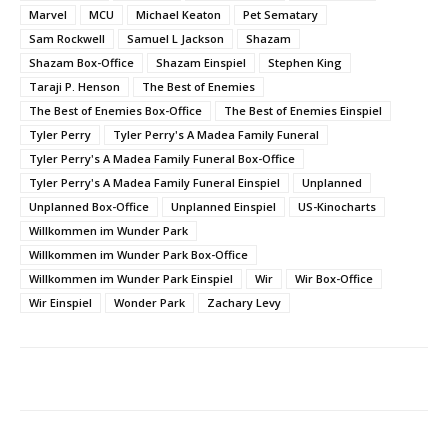
Marvel
MCU
Michael Keaton
Pet Sematary
Sam Rockwell
Samuel L Jackson
Shazam
Shazam Box-Office
Shazam Einspiel
Stephen King
Taraji P. Henson
The Best of Enemies
The Best of Enemies Box-Office
The Best of Enemies Einspiel
Tyler Perry
Tyler Perry's A Madea Family Funeral
Tyler Perry's A Madea Family Funeral Box-Office
Tyler Perry's A Madea Family Funeral Einspiel
Unplanned
Unplanned Box-Office
Unplanned Einspiel
US-Kinocharts
Willkommen im Wunder Park
Willkommen im Wunder Park Box-Office
Willkommen im Wunder Park Einspiel
Wir
Wir Box-Office
Wir Einspiel
Wonder Park
Zachary Levy