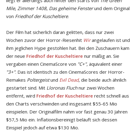
liegt er allerdings auch hinter den Starts von
The Green
Mile
,
Zimmer 1408
,
Das geheime Fenster
und dem Original
von
Friedhof der Kuscheltiere
.
Der Film hat sicherlich daran gelitten, dass nur zwei
Wochen zuvor der Horror-Riesenhit
Wir
angelaufen ist und
ihm jeglichen Hype gestohlen hat. Bei den Zuschauern kam
der neue
Friedhof der Kuscheltiere
nur mäßig an. Sie
vergaben einen CinemaScore von
"C+"
, äquivalent einer
"3+"
. Das ist identisch zu den CinemaScores der Horror-
Remakes
Poltergeist
und
Evil Dead
, die beide auch ähnlich
gestartet sind. Mit
Lloronas Fluch
nur zwei Wochen
entfernt, wird
Friedhof der Kuscheltiere
recht schnell aus
den Charts verschwinden und insgesamt $55-65 Mio
einspielen. Der Originalfilm nahm vor fast genau 30 Jahren
$57,5 Mio ein. Inflationsbereinigt beläuft sich dessen
Einspiel jedoch auf etwa $130 Mio.