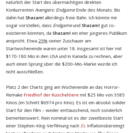
natürlich der Start des übermächtigen direkten
Konkurrenten
Avengers: Endgame
Ende des Monats. Bis
dahin hat
Shazam!
allerdings freie Bahn. Ich könnte mir
sogar vorstellen, dass
Endgame
und
Shazam!
gut co-
existieren könnten, da
Shazam!
ein eher jüngeres Publikum
anspricht. Etwa
25%
seiner Zuschauer am
Startwochenende waren unter 18. Insgesamt ist hier mit
$170-180 Mio in den USA und in Kanada zu rechnen, aber
auch einen Sprung über die $200-Mio-Marke würde ich
nicht ausschließen.
Platz 2 der Charts ging am Wochenende an das Horror-
Remake
Friedhof der Kuscheltiere
mit $25 Mio von 3585
Kinos (im Schnitt $6974 pro Kino). Es ist ein absolut solider
Start für den Film – weder enttäuschend, noch sonderlich
bemerkenswert. Rein nominal ist es der zweitbeste Start
einer Stephen-King-Verfilmung nach
Es
. Inflationsbereinigt