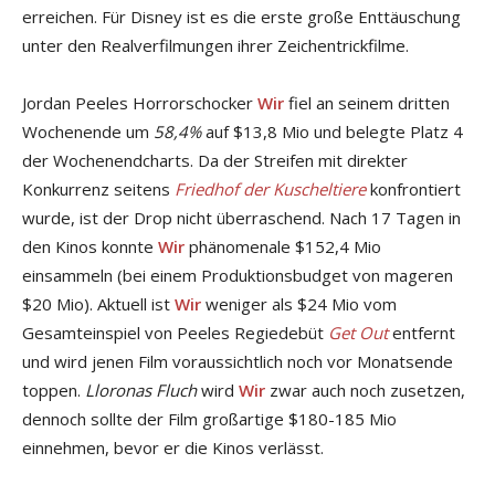
erreichen. Für Disney ist es die erste große Enttäuschung
unter den Realverfilmungen ihrer Zeichentrickfilme.
Jordan Peeles Horrorschocker
Wir
fiel an seinem dritten
Wochenende um
58,4%
auf $13,8 Mio und belegte Platz 4
der Wochenendcharts. Da der Streifen mit direkter
Konkurrenz seitens
Friedhof der Kuscheltiere
konfrontiert
wurde, ist der Drop nicht überraschend. Nach 17 Tagen in
den Kinos konnte
Wir
phänomenale $152,4 Mio
einsammeln (bei einem Produktionsbudget von mageren
$20 Mio). Aktuell ist
Wir
weniger als $24 Mio vom
Gesamteinspiel von Peeles Regiedebüt
Get Out
entfernt
und wird jenen Film voraussichtlich noch vor Monatsende
toppen.
Lloronas Fluch
wird
Wir
zwar auch noch zusetzen,
dennoch sollte der Film großartige $180-185 Mio
einnehmen, bevor er die Kinos verlässt.