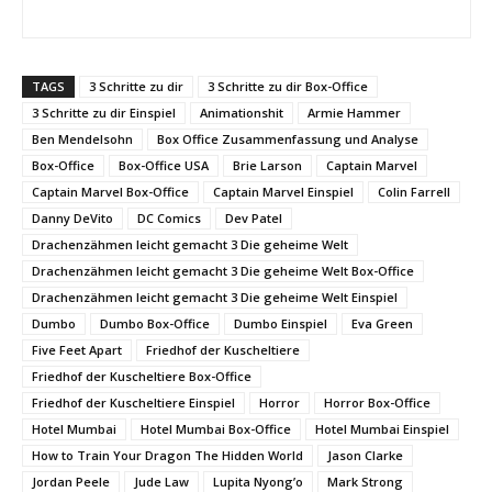
TAGS
3 Schritte zu dir
3 Schritte zu dir Box-Office
3 Schritte zu dir Einspiel
Animationshit
Armie Hammer
Ben Mendelsohn
Box Office Zusammenfassung und Analyse
Box-Office
Box-Office USA
Brie Larson
Captain Marvel
Captain Marvel Box-Office
Captain Marvel Einspiel
Colin Farrell
Danny DeVito
DC Comics
Dev Patel
Drachenzähmen leicht gemacht 3 Die geheime Welt
Drachenzähmen leicht gemacht 3 Die geheime Welt Box-Office
Drachenzähmen leicht gemacht 3 Die geheime Welt Einspiel
Dumbo
Dumbo Box-Office
Dumbo Einspiel
Eva Green
Five Feet Apart
Friedhof der Kuscheltiere
Friedhof der Kuscheltiere Box-Office
Friedhof der Kuscheltiere Einspiel
Horror
Horror Box-Office
Hotel Mumbai
Hotel Mumbai Box-Office
Hotel Mumbai Einspiel
How to Train Your Dragon The Hidden World
Jason Clarke
Jordan Peele
Jude Law
Lupita Nyong’o
Mark Strong