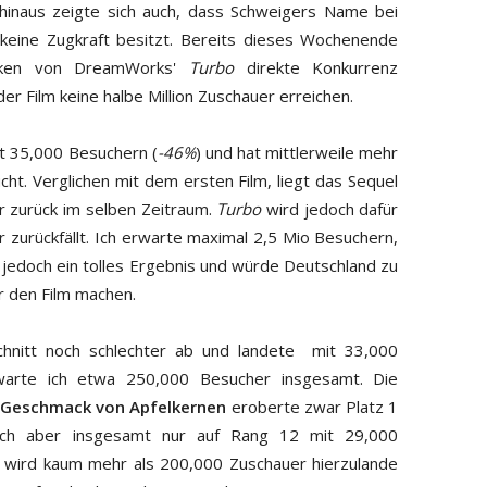
hinaus zeigte sich auch, dass Schweigers Name bei
h keine Zugkraft besitzt. Bereits dieses Wochenende
küken von DreamWorks'
Turbo
direkte Konkurrenz
der Film keine halbe Million Zuschauer erreichen.
it 35,000 Besuchern (
-46%
) und hat mittlerweile mehr
cht. Verglichen mit dem ersten Film, liegt das Sequel
r zurück im selben Zeitraum.
Turbo
wird jedoch dafür
 zurückfällt. Ich erwarte maximal 2,5 Mio Besuchern,
e jedoch ein tolles Ergebnis und würde Deutschland zu
r den Film machen.
hnitt noch schlechter ab und landete mit 33,000
warte ich etwa 250,000 Besucher insgesamt. Die
 Geschmack von Apfelkernen
eroberte zwar Platz 1
 sich aber insgesamt nur auf Rang 12 mit 29,000
lm wird kaum mehr als 200,000 Zuschauer hierzulande