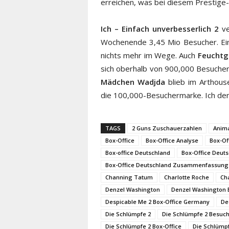
erreichen, was bei diesem Prestige-
Ich – Einfach unverbesserlich 2
ve
Wochenende 3,45 Mio Besucher. Ei
nichts mehr im Wege. Auch
Feuchtg
sich oberhalb von 900,000 Besuchern
Mädchen Wadjda
blieb im Arthous
die 100,000-Besuchermarke. Ich denk
TAGS
2 Guns Zuschauerzahlen
Anima
Box-Office
Box-Office Analyse
Box-Of
Box-office Deutschland
Box-Office Deuts
Box-Office Deutschland Zusammenfassung
Channing Tatum
Charlotte Roche
Ch
Denzel Washington
Denzel Washington 
Despicable Me 2 Box-Office Germany
De
Die Schlümpfe 2
Die Schlümpfe 2 Besuc
Die Schlümpfe 2 Box-Office
Die Schlümpf