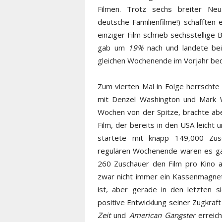
Filmen. Trotz sechs breiter Neu
deutsche Familienfilme!) schafften
einziger Film schrieb sechsstellig
gab um
19%
nach und landete be
gleichen Wochenende im Vorjahr bed
Zum vierten Mal in Folge herrschte
mit Denzel Washington und Mark
Wochen von der Spitze, brachte abe
Film, der bereits in den USA leicht
startete mit knapp 149,000 Zusc
regulären Wochenende waren es gar
260 Zuschauer den Film pro Kino 
zwar nicht immer ein Kassenmagnet
ist, aber gerade in den letzten 
positive Entwicklung seiner Zugkraft
Zeit
und
American Gangster
erreich