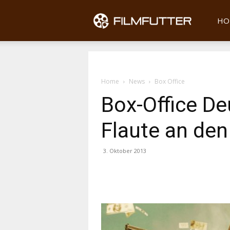
Filmfu
HO
Home
News
Box Office
Box-Office D
Flaute an de
3. Oktober 2013