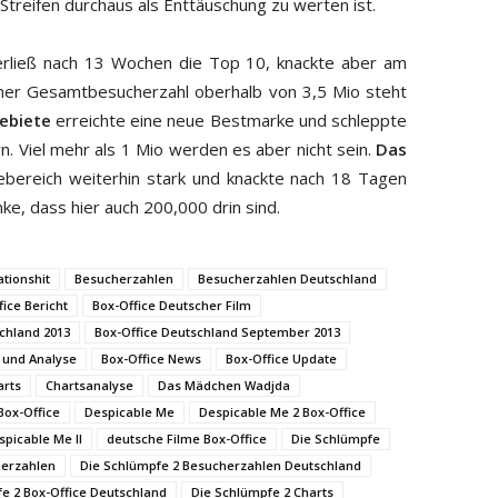
Streifen durchaus als Enttäuschung zu werten ist.
rließ nach 13 Wochen die Top 10, knackte aber am
ner Gesamtbesucherzahl oberhalb von 3,5 Mio steht
ebiete
erreichte eine neue Bestmarke und schleppte
. Viel mehr als 1 Mio werden es aber nicht sein.
Das
ebereich weiterhin stark und knackte nach 18 Tagen
e, dass hier auch 200,000 drin sind.
tionshit
Besucherzahlen
Besucherzahlen Deutschland
fice Bericht
Box-Office Deutscher Film
chland 2013
Box-Office Deutschland September 2013
 und Analyse
Box-Office News
Box-Office Update
arts
Chartsanalyse
Das Mädchen Wadjda
Box-Office
Despicable Me
Despicable Me 2 Box-Office
spicable Me II
deutsche Filme Box-Office
Die Schlümpfe
herzahlen
Die Schlümpfe 2 Besucherzahlen Deutschland
e 2 Box-Office Deutschland
Die Schlümpfe 2 Charts