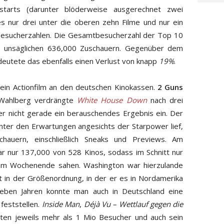
starts (darunter blöderweise ausgerechnet zwei
 es nur drei unter die oberen zehn Filme und nur ein
e Besucherzahlen. Die Gesamtbesucherzahl der Top 10
i unsäglichen 636,000 Zuschauern. Gegenüber dem
eutete das ebenfalls einen Verlust von knapp
19%
.
 ein Actionfilm an den deutschen Kinokassen.
2 Guns
 Wahlberg verdrängte
White House Down
nach drei
r nicht gerade ein berauschendes Ergebnis ein. Der
 unter den Erwartungen angesichts der Starpower lief,
hauern, einschließlich Sneaks und Previews. Am
 nur 137,000 von 528 Kinos, sodass im Schnitt nur
am Wochenende sahen. Washington war hierzulande
 in der Größenordnung, in der er es in Nordamerika
sieben Jahren konnte man auch in Deutschland eine
 feststellen.
Inside Man
,
Déjà Vu – Wettlauf gegen die
ten jeweils mehr als 1 Mio Besucher und auch sein