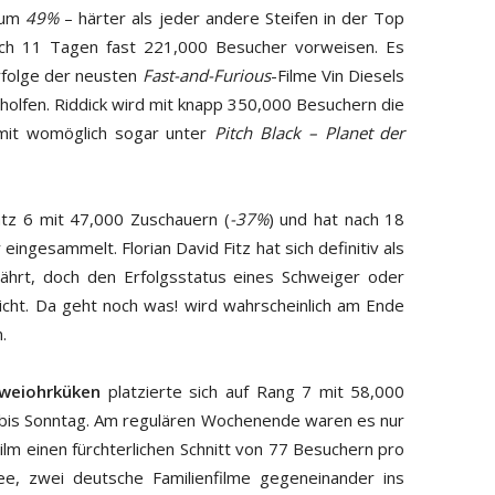
m um
49%
– härter als jeder andere Steifen in der Top
ch 11 Tagen fast 221,000 Besucher vorweisen. Es
Erfolge der neusten
Fast-and-Furious
-Filme Vin Diesels
eholfen. Riddick wird mit knapp 350,000 Besuchern die
mit womöglich sogar unter
Pitch Black – Planet der
atz 6 mit 47,000 Zuschauern (
-37%
) und hat nach 18
ngesammelt. Florian David Fitz hat sich definitiv als
hrt, doch den Erfolgsstatus eines Schweiger oder
eicht. Da geht noch was! wird wahrscheinlich am Ende
.
weiohrküken
platzierte sich auf Rang 7 mit 58,000
) bis Sonntag. Am regulären Wochenende waren es nur
lm einen fürchterlichen Schnitt von 77 Besuchern pro
ee, zwei deutsche Familienfilme gegeneinander ins