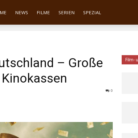
tter
ME
NEWS
FILME
SERIEN
SPEZIAL
eutschland – Große
Film- 
n Kinokassen
0