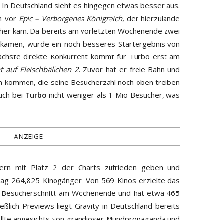
. In Deutschland sieht es hingegen etwas besser aus.
ch vor
Epic – Verborgenes Königreich
, der hierzulande
her kam. Da bereits am vorletzten Wochenende zwei
s kamen, wurde ein noch besseres Startergebnis von
ächste direkte Konkurrent kommt für Turbo erst am
t auf Fleischbällchen 2
. Zuvor hat er freie Bahn und
n kommen, die seine Besucherzahl noch oben treiben
uch bei
Turbo
nicht weniger als 1 Mio Besucher, was
ANZEIGE
rn mit Platz 2 der Charts zufrieden geben und
tag 264,825 Kinogänger. Von 569 Kinos erzielte das
en Besucherschnitt am Wochenende und hat etwa 465
eßlich Previews liegt Gravity in Deutschland bereits
llte angesichts von grandioser Mundpropaganda und