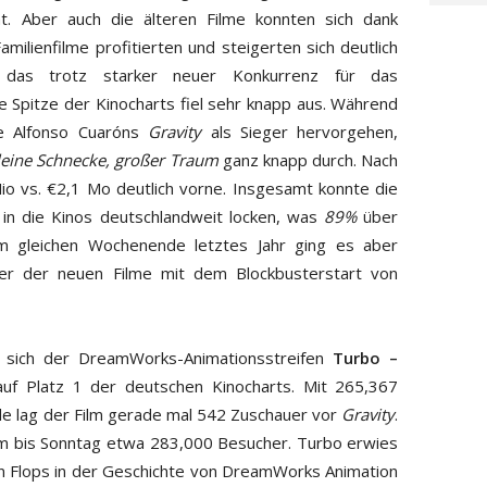
. Aber auch die älteren Filme konnten sich dank
milienfilme profitierten und steigerten sich deutlich
das trotz starker neuer Konkurrenz für das
e Spitze der Kinocharts fiel sehr knapp aus. Während
e Alfonso Cuaróns
Gravity
als Sieger hervorgehen,
leine Schnecke, großer Traum
ganz knapp durch. Nach
o vs. €2,1 Mo deutlich vorne. Insgesamt konnte die
in die Kinos deutschlandweit locken, was
89%
über
 gleichen Wochenende letztes Jahr ging es aber
er der neuen Filme mit dem Blockbusterstart von
te sich der DreamWorks-Animationsstreifen
Turbo –
uf Platz 1 der deutschen Kinocharts. Mit 265,367
 lag der Film gerade mal 542 Zuschauer vor
Gravity
.
Film bis Sonntag etwa 283,000 Besucher. Turbo erwies
ten Flops in der Geschichte von DreamWorks Animation