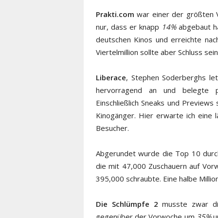
Prakti.com
war einer der größten 
nur, dass er knapp
14%
abgebaut ha
deutschen Kinos und erreichte na
Viertelmillion sollte aber Schluss sein
Liberace
, Stephen Soderberghs let
hervorragend an und belegte p
Einschließlich Sneaks und Previews
Kinogänger. Hier erwarte ich eine
Besucher.
Abgerundet wurde die Top 10 durc
die mit 47,000 Zuschauern auf Vor
395,000 schraubte. Eine halbe Million
Die Schlümpfe 2
musste zwar di
gegenüber der Vorwoche um
35%
u