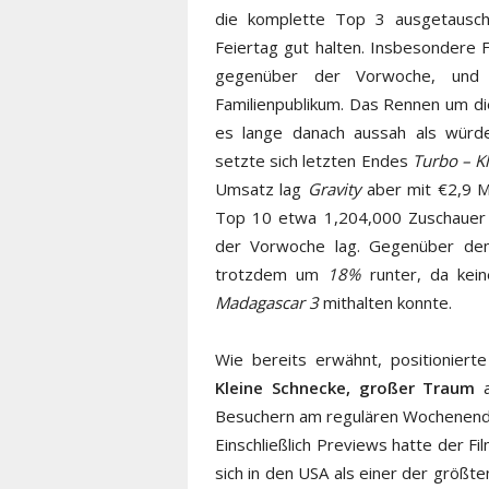
die komplette Top 3 ausgetauscht
Feiertag gut halten. Insbesondere Fa
gegenüber der Vorwoche, und 
Familienpublikum. Das Rennen um di
es lange danach aussah als würd
setzte sich letzten Endes
Turbo – K
Umsatz lag
Gravity
aber mit €2,9 Mi
Top 10 etwa 1,204,000 Zuschauer 
der Vorwoche lag. Gegenüber dem
trotzdem um
18%
runter, da kein
Madagascar 3
mithalten konnte.
Wie bereits erwähnt, positionier
Kleine Schnecke, großer Traum
a
Besuchern am regulären Wochenende
Einschließlich Previews hatte der 
sich in den USA als einer der größ