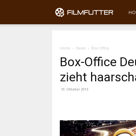
Filmfu
HO
Home
News
Box Office
Box-Office De
zieht haarsch
10. Oktober 2013