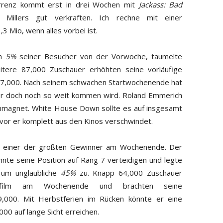
rrenz kommt erst in drei Wochen mit
Jackass: Bad
Millers gut verkraften. Ich rechne mit einer
 Mio, wenn alles vorbei ist.
ch
5%
seiner Besucher von der Vorwoche, taumelte
tere 87,000 Zuschauer erhöhten seine vorläufige
67,000. Nach seinem schwachen Startwochenende hat
er doch noch so weit kommen wird. Roland Emmerich
senmagnet. White House Down sollte es auf insgesamt
vor er komplett aus den Kinos verschwindet.
einer der größten Gewinner am Wochenende. Der
nnte seine Position auf Rang 7 verteidigen und legte
um unglaubliche
45%
zu. Knapp 64,000 Zuschauer
rfilm am Wochenende und brachten seine
,000. Mit Herbstferien im Rücken könnte er eine
0 auf lange Sicht erreichen.