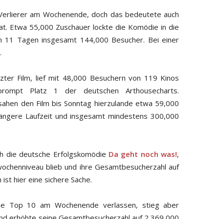
Verlierer am Wochenende, doch das bedeutete auch
t. Etwa 55,000 Zuschauer lockte die Komödie in die
ch 11 Tagen insgesamt 144,000 Besucher. Bei einer
.
zter Film, lief mit 48,000 Besuchern von 119 Kinos
rompt Platz 1 der deutschen Arthousecharts.
 sahen den Film bis Sonntag hierzulande etwa 59,000
 längere Laufzeit und insgesamt mindestens 300,000
h die deutsche Erfolgskomödie
Da geht noch was!
,
wochenniveau blieb und ihre Gesamtbesucherzahl auf
 ist hier eine sichere Sache.
e Top 10 am Wochenende verlassen, stieg aber
nd erhöhte seine Gesamtbesucherzahl auf 2,369,000