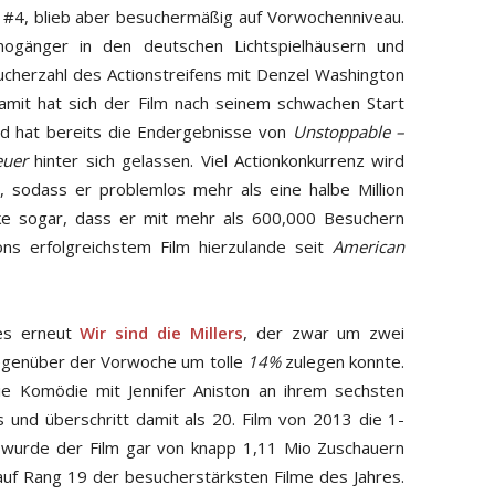
f #4, blieb aber besuchermäßig auf Vorwochenniveau.
nogänger in den deutschen Lichtspielhäusern und
cherzahl des Actionstreifens mit Denzel Washington
mit hat sich der Film nach seinem schwachen Start
und hat bereits die Endergebnisse von
Unstoppable –
euer
hinter sich gelassen. Viel Actionkonkurrenz wird
, sodass er problemlos mehr als eine halbe Million
nke sogar, dass er mit mehr als 600,000 Besuchern
s erfolgreichstem Film hierzulande seit
American
es erneut
Wir sind die Millers
, der zwar um zwei
 gegenüber der Vorwoche um tolle
14%
zulegen konnte.
ie Komödie mit Jennifer Aniston an ihrem sechsten
und überschritt damit als 20. Film von 2013 die 1-
e wurde der Film gar von knapp 1,11 Mio Zuschauern
auf Rang 19 der besucherstärksten Filme des Jahres.