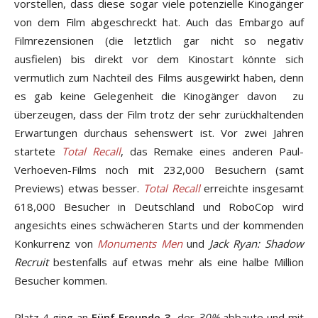
vorstellen, dass diese sogar viele potenzielle Kinogänger
von dem Film abgeschreckt hat. Auch das Embargo auf
Filmrezensionen (die letztlich gar nicht so negativ
ausfielen) bis direkt vor dem Kinostart könnte sich
vermutlich zum Nachteil des Films ausgewirkt haben, denn
es gab keine Gelegenheit die Kinogänger davon zu
überzeugen, dass der Film trotz der sehr zurückhaltenden
Erwartungen durchaus sehenswert ist. Vor zwei Jahren
startete
Total Recall
, das Remake eines anderen Paul-
Verhoeven-Films noch mit 232,000 Besuchern (samt
Previews) etwas besser.
Total Recall
erreichte insgesamt
618,000 Besucher in Deutschland und RoboCop wird
angesichts eines schwächeren Starts und der kommenden
Konkurrenz von
Monuments Men
und
Jack Ryan: Shadow
Recruit
bestenfalls auf etwas mehr als eine halbe Million
Besucher kommen.
Platz 4 ging an
Fünf Freunde 3
, der
30%
abbaute und mit