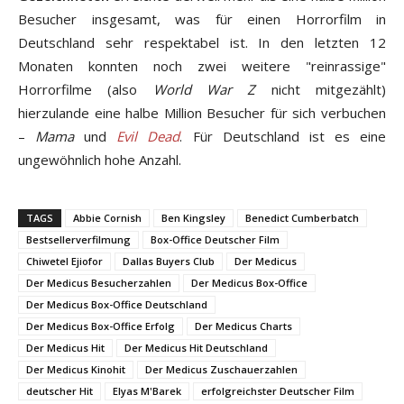
Besucher insgesamt, was für einen Horrorfilm in
Deutschland sehr respektabel ist. In den letzten 12
Monaten konnten noch zwei weitere "reinrassige"
Horrorfilme (also
World War Z
nicht mitgezählt)
hierzulande eine halbe Million Besucher für sich verbuchen
–
Mama
und
Evil Dead
. Für Deutschland ist es eine
ungewöhnlich hohe Anzahl.
TAGS
Abbie Cornish
Ben Kingsley
Benedict Cumberbatch
Bestsellerverfilmung
Box-Office Deutscher Film
Chiwetel Ejiofor
Dallas Buyers Club
Der Medicus
Der Medicus Besucherzahlen
Der Medicus Box-Office
Der Medicus Box-Office Deutschland
Der Medicus Box-Office Erfolg
Der Medicus Charts
Der Medicus Hit
Der Medicus Hit Deutschland
Der Medicus Kinohit
Der Medicus Zuschauerzahlen
deutscher Hit
Elyas M'Barek
erfolgreichster Deutscher Film