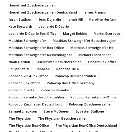
Homefront Zuschauerzahlen
Homefront Zuschauerzahlen Deutschland
James Franco
Jason Statham
Jean Dujardin
Jonah Hill
Karoline Herfurth
Kate Bosworth
Leonardo DiCaprio
Leonardo DiCaprio Box-Office
Margot Robbie
Martin Scorsese
Matthias Schweighöfer
Matthias Schweighöfer Besucherzajlen
Matthias Schweighöfer Box-Office
Matthias Schweighöfer Hit
Matthias Schweighöfer Kassenmagnet
Michael Fassbender
Noah Gordon
Oscarfilme Besucherzahlen
Oscars Box-office
Philipp Stölzl
Robocop
Robocop 2014
Robocop 2014 Box-Office
Robocop Besucherzahlen
Robocop Box-Office
Robocop Box-Office Germany
Robocop Charts
Robocop Remake
Robocop Remake Besucherzahlen
Robocop Remake Box-Office
Robocop Zuschauer Deutschland
Robocop Zuschauerzahlen
Samuel L Jackson
Steve McQueen
Syvester Stallone
The Physician
The Physician Besucherzahlen
The Physician Box-Office
The Physician Box-Office Deutschland