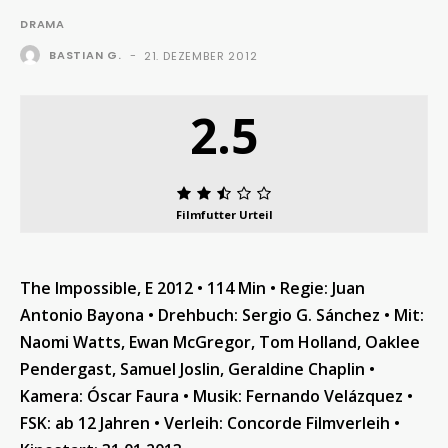
DRAMA
BASTIAN G.
-
21. DEZEMBER 2012
2.5
Filmfutter Urteil
The Impossible, E 2012 • 114 Min • Regie: Juan
Antonio Bayona •
Drehbuch: Sergio G. Sánchez •
Mit:
Naomi Watts, Ewan McGregor, Tom Holland, Oaklee
Pendergast, Samuel Joslin, Geraldine Chaplin •
Kamera: Óscar Faura •
Musik: Fernando Velázquez
•
FSK: ab 12 Jahren • Verleih: Concorde Filmverleih
•