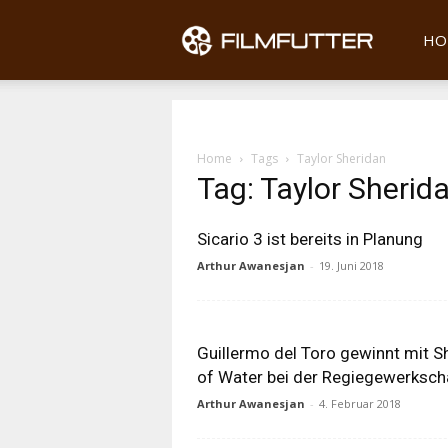
Filmfu
HO
Home
Tags
Taylor Sheridan
Tag: Taylor Sherid
Sicario 3 ist bereits in Planung
Arthur Awanesjan
-
19. Juni 2018
Guillermo del Toro gewinnt mit S
of Water bei der Regiegewerksch
Arthur Awanesjan
-
4. Februar 2018