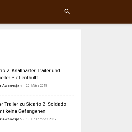
rio 2: Knallharter Trailer und
ieller Plot enthüllt
ur Awanesjan
-
20. März 2018
er Trailer zu Sicario 2: Soldado
mt keine Gefangenen
ur Awanesjan
-
19. Dezember 2017