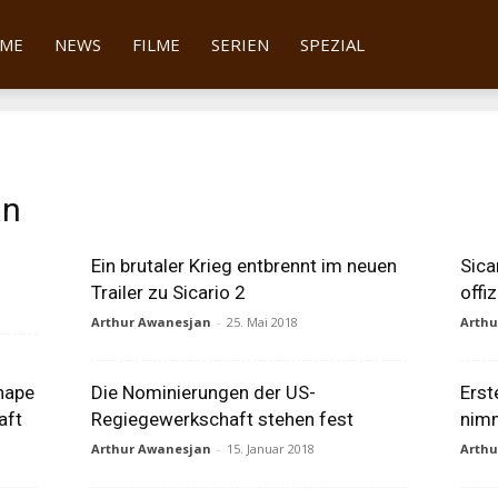
tter
ME
NEWS
FILME
SERIEN
SPEZIAL
an
Ein brutaler Krieg entbrennt im neuen
Sica
Trailer zu Sicario 2
offiz
Arthur Awanesjan
-
25. Mai 2018
Arth
hape
Die Nominierungen der US-
Erst
aft
Regiegewerkschaft stehen fest
nim
Arthur Awanesjan
-
15. Januar 2018
Arth