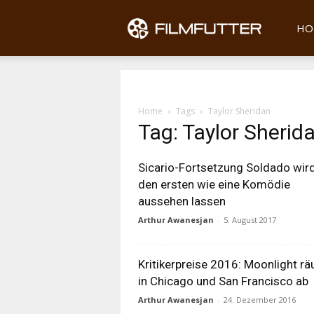
Filmfu
HO
Home
Tags
Taylor Sheridan
Tag: Taylor Sherid
Sicario-Fortsetzung Soldado wir
den ersten wie eine Komödie
aussehen lassen
Arthur Awanesjan
-
5. August 2017
Kritikerpreise 2016: Moonlight r
in Chicago und San Francisco ab
Arthur Awanesjan
-
24. Dezember 2016