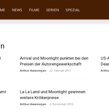
tter
ME
NEWS
FILME
SERIEN
SPEZIAL
an
d
Arrival und Moonlight punkten bei den
US-A
Preisen der Autorengewerkschaft
Dead
Arthur Awanesjan
-
22. Februar 2017
Arth
äumt
La La Land und Moonlight gewinnen
weitere Kritikerpreise
Arthur Awanesjan
-
6. Dezember 2016