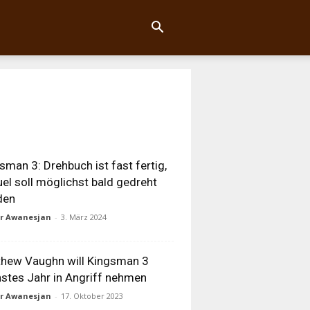
sman 3: Drehbuch ist fast fertig,
el soll möglichst bald gedreht
den
ur Awanesjan
-
3. März 2024
hew Vaughn will Kingsman 3
stes Jahr in Angriff nehmen
ur Awanesjan
-
17. Oktober 2023