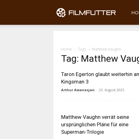
Filmfu
HO
Home
Tags
Matthew Vaughn
Tag: Matthew Vau
Taron Egerton glaubt weiterhin a
Kingsman 3
Arthur Awanesjan
-
25. August 2025
Matthew Vaughn verrät seine
ursprünglichen Pläne für eine
Superman-Trilogie