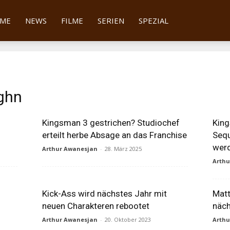
tter
ME
NEWS
FILME
SERIEN
SPEZIAL
ghn
n
Kingsman 3 gestrichen? Studiochef
King
erteilt herbe Absage an das Franchise
Sequ
wer
Arthur Awanesjan
-
28. März 2025
Arth
Kick-Ass wird nächstes Jahr mit
Matt
neuen Charakteren rebootet
näch
Arthur Awanesjan
-
20. Oktober 2023
Arth