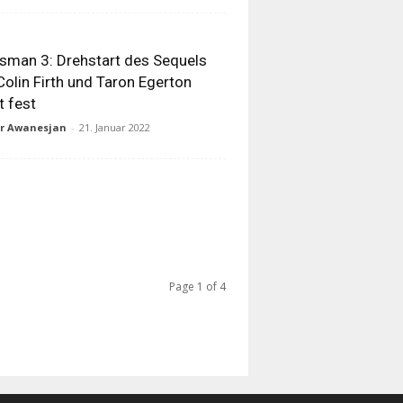
sman 3: Drehstart des Sequels
Colin Firth und Taron Egerton
t fest
ur Awanesjan
-
21. Januar 2022
Page 1 of 4