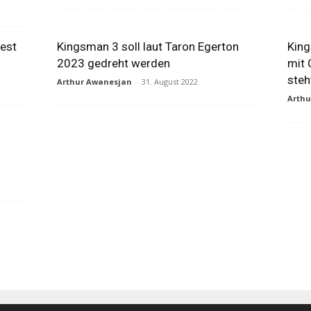
fest
Kingsman 3 soll laut Taron Egerton
King
2023 gedreht werden
mit 
steh
Arthur Awanesjan
-
31. August 2022
Arth