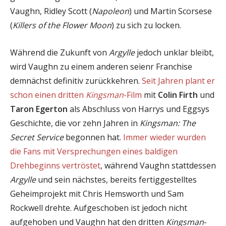
Vaughn, Ridley Scott (
Napoleon
) und Martin Scorsese
(
Killers of the Flower Moon
) zu sich zu locken.
Während die Zukunft von
Argylle
jedoch unklar bleibt,
wird Vaughn zu einem anderen seienr Franchise
demnächst definitiv zurückkehren.
Seit Jahren plant er
schon einen dritten
Kingsman
-Film
mit
Colin Firth
und
Taron Egerton
als Abschluss von Harrys und Eggsys
Geschichte, die vor zehn Jahren in
Kingsman: The
Secret Service
begonnen hat.
Immer wieder wurden
die Fans mit Versprechungen eines baldigen
Drehbeginns vertröstet
, während Vaughn stattdessen
Argylle
und sein nächstes, bereits fertiggestelltes
Geheimprojekt mit Chris Hemsworth und Sam
Rockwell drehte. Aufgeschoben ist jedoch nicht
aufgehoben und Vaughn hat den dritten
Kingsman
-