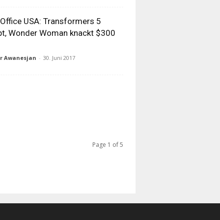
Office USA: Transformers 5
pt, Wonder Woman knackt $300
ur Awanesjan
-
30. Juni 2017
Page 1 of 5