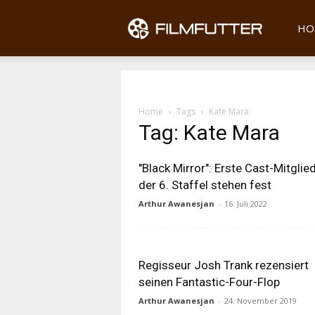
Filmfu
HO
Home
Tags
Kate Mara
Tag: Kate Mara
"Black Mirror": Erste Cast-Mitglie
der 6. Staffel stehen fest
Arthur Awanesjan
-
16. Juli 2022
Regisseur Josh Trank rezensiert
seinen Fantastic-Four-Flop
Arthur Awanesjan
-
24. November 2019