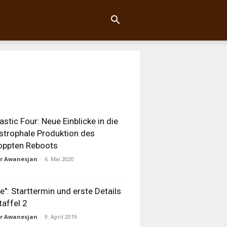
astic Four: Neue Einblicke in die
strophale Produktion des
oppten Reboots
ur Awanesjan
-
6. Mai 2020
e": Starttermin und erste Details
taffel 2
ur Awanesjan
-
9. April 2019