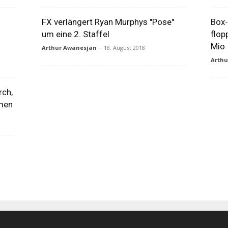
FX verlängert Ryan Murphys "Pose"
Box-
um eine 2. Staffel
flop
Mio
Arthur Awanesjan
-
18. August 2018
Arth
rch,
men