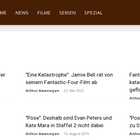
tter
ME
NEWS
FILME
SERIEN
SPEZIAL
der
"Eine Katastrophe": Jamie Bell rät von
Fant
seinem Fantastic-Four-Film ab
kata
gefl
Arthur Awanesjan
-
25. Mai 2022
Arth
"Pose": Deshalb sind Evan Peters und
"Pos
Kate Mara in Staffel 2 nicht dabei
zu S
Arthur Awanesjan
-
15. August 2019
Arth