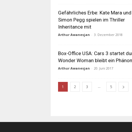
Gefährliches Erbe: Kate Mara und
Simon Pegg spielen im Thriller
Inheritance mit
Arthur Awanesjan
-
3. Dezember 2018
Box-Office USA: Cars 3 startet du
Wonder Woman bleibt ein Phäno
Arthur Awanesjan
-
20. Juni 2017
...
1
2
3
5