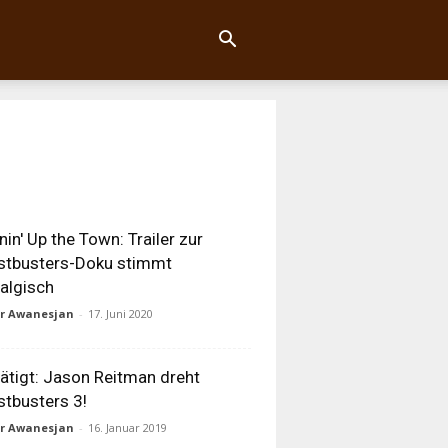
nin' Up the Town: Trailer zur
stbusters-Doku stimmt
algisch
ur Awanesjan
-
17. Juni 2020
ätigt: Jason Reitman dreht
tbusters 3!
ur Awanesjan
-
16. Januar 2019