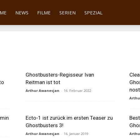
tter
ME
NEWS
FILME
SERIEN
SPEZIAL
Ghostbusters-Regisseur Ivan
Clea
to
Reitman ist tot
Gho
nost
Arthur Awanesjan
-
16. Februar 2022
Arth
rmin
Ecto-1 ist zurück im ersten Teaser zu
Best
Ghostbusters 3!
Ghos
Arthur Awanesjan
-
16. Januar 2019
Arth