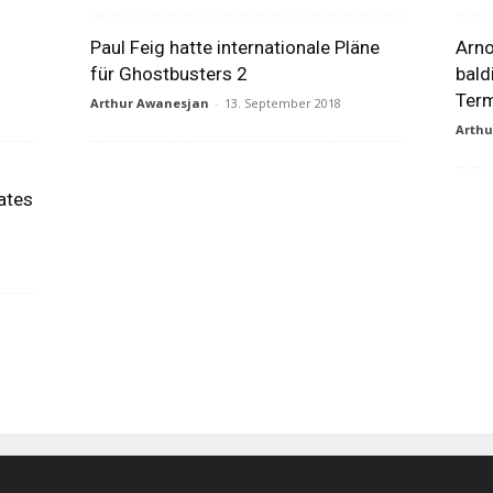
Paul Feig hatte internationale Pläne
Arno
für Ghostbusters 2
bald
Term
Arthur Awanesjan
-
13. September 2018
Arth
ates