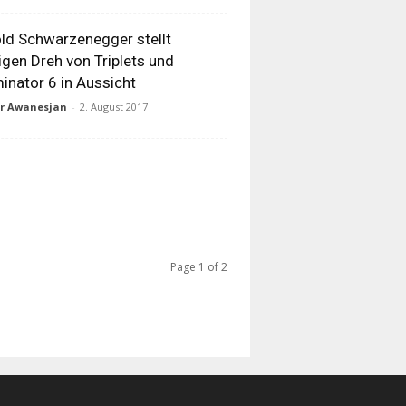
ld Schwarzenegger stellt
igen Dreh von Triplets und
inator 6 in Aussicht
ur Awanesjan
-
2. August 2017
Page 1 of 2