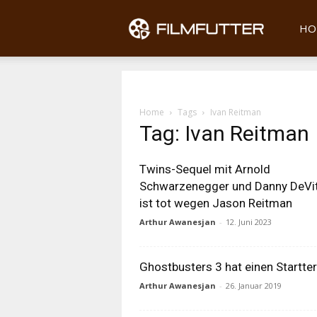
Filmfu
HO
Home
Tags
Ivan Reitman
Tag: Ivan Reitman
Twins-Sequel mit Arnold
Schwarzenegger und Danny DeVi
ist tot wegen Jason Reitman
Arthur Awanesjan
-
12. Juni 2023
Ghostbusters 3 hat einen Startte
Arthur Awanesjan
-
26. Januar 2019