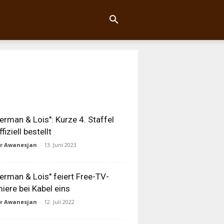
erman & Lois": Kurze 4. Staffel
ffiziell bestellt
ur Awanesjan
-
13. Juni 2023
erman & Lois" feiert Free-TV-
iere bei Kabel eins
ur Awanesjan
-
12. Juli 2022