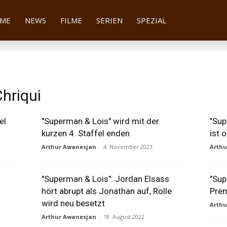
tter
ME
NEWS
FILME
SERIEN
SPEZIAL
hriqui
el
"Superman & Lois" wird mit der
"Sup
kurzen 4. Staffel enden
ist o
Arthur Awanesjan
-
4. November 2023
Arth
"Superman & Lois": Jordan Elsass
"Sup
hört abrupt als Jonathan auf, Rolle
Prem
wird neu besetzt
Arth
Arthur Awanesjan
-
18. August 2022