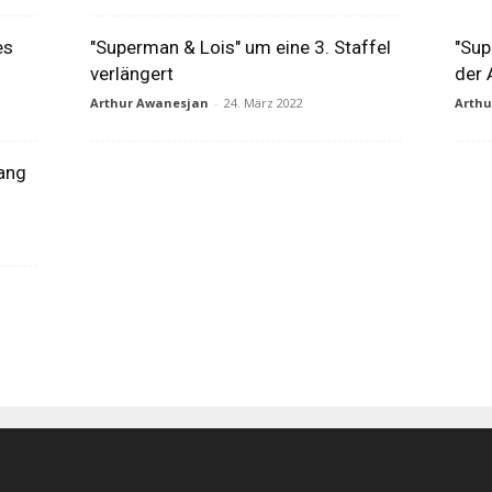
es
"Superman & Lois" um eine 3. Staffel
"Sup
verlängert
der 
Arthur Awanesjan
-
24. März 2022
Arth
Lang