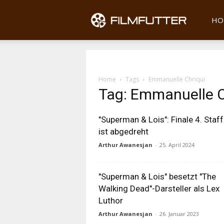
Filmfu
HO
Home
Tags
Emmanuelle Chriqui
Tag: Emmanuelle C
"Superman & Lois": Finale 4. Staff
ist abgedreht
Arthur Awanesjan
-
25. April 2024
"Superman & Lois" besetzt "The
Walking Dead"-Darsteller als Lex
Luthor
Arthur Awanesjan
-
26. Januar 2023