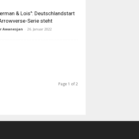
erman & Lois": Deutschlandstart
Arrowverse-Serie steht
ur Awanesjan
-
26. Januar 2022
Page 1 of 2