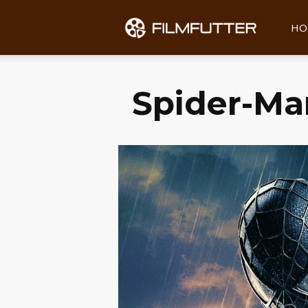
Filmfu
HO
Spider-Ma