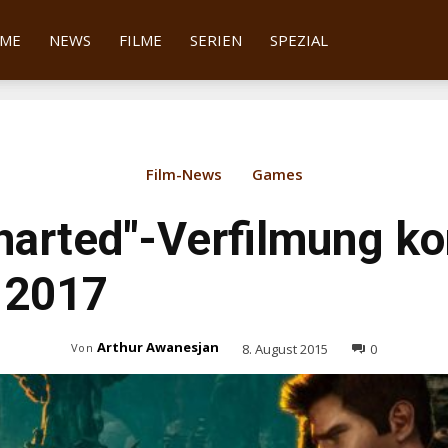
tter
ME
NEWS
FILME
SERIEN
SPEZIAL
Film-News
Games
harted"-Verfilmung k
 2017
Arthur Awanesjan
8. August 2015
0
Von