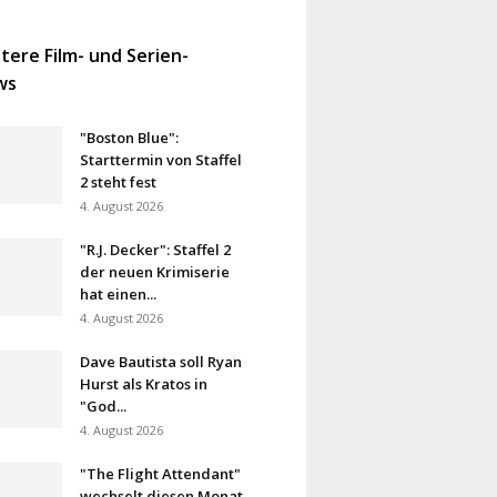
tere Film- und Serien-
ws
"Boston Blue":
Starttermin von Staffel
2 steht fest
4. August 2026
"R.J. Decker": Staffel 2
der neuen Krimiserie
hat einen...
4. August 2026
Dave Bautista soll Ryan
Hurst als Kratos in
"God...
4. August 2026
"The Flight Attendant"
wechselt diesen Monat