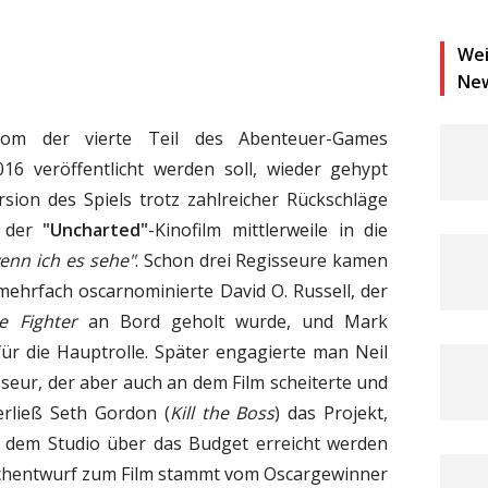
Wei
Ne
om der vierte Teil des Abenteuer-Games
16 veröffentlicht werden soll, wieder gehypt
rsion des Spiels trotz zahlreicher Rückschläge
t der
"Uncharted"
-Kinofilm mittlerweile in die
wenn ich es sehe"
. Schon drei Regisseure kamen
mehrfach oscarnominierte David O. Russell, der
e Fighter
an Bord geholt wurde, und Mark
r die Hauptrolle. Später engagierte man Neil
isseur, der aber auch an dem Film scheiterte und
rließ Seth Gordon (
Kill the Boss
) das Projekt,
 dem Studio über das Budget erreicht werden
uchentwurf zum Film stammt vom Oscargewinner