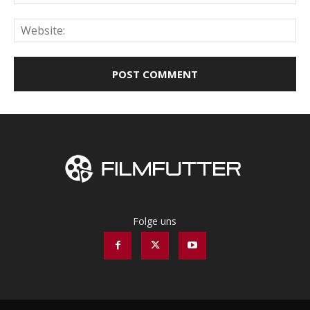
Web
Folge uns