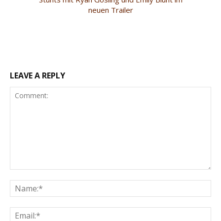
neuen Trailer
LEAVE A REPLY
Comment:
Na
Ema