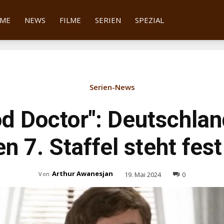
tter
ME
NEWS
FILME
SERIEN
SPEZIAL
Serien-News
d Doctor": Deutschlan
en 7. Staffel steht fest
Arthur Awanesjan
19. Mai 2024
0
Von