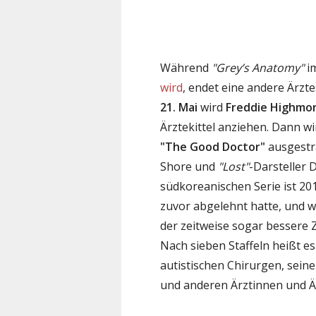
Während
"Grey’s Anatomy"
im
wird
, endet eine andere Ärzt
21. Mai
wird
Freddie Highmo
Ärztekittel anziehen. Dann wi
"The Good Doctor"
ausgestr
Shore und
"Lost"
-Darsteller 
südkoreanischen Serie ist 20
zuvor abgelehnt hatte, und 
der zeitweise sogar bessere 
Nach sieben Staffeln heißt 
autistischen Chirurgen, sein
und anderen Ärztinnen und Är