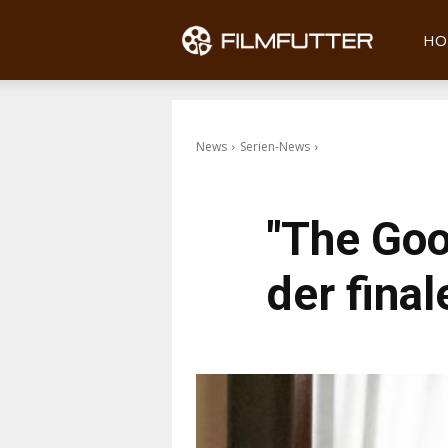
Filmfu
HO
News
Serien-News
"The Goo
der final