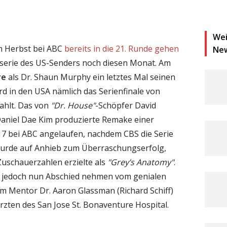
Wei
 Herbst bei ABC
bereits in die 21. Runde gehen
Ne
eserie des US-Senders noch diesen Monat. Am
re
als Dr. Shaun Murphy ein letztes Mal seinen
rd in den USA nämlich das Serienfinale von
ahlt. Das von
"Dr. House"
-Schöpfer David
Daniel Dae Kim produzierte Remake einer
17 bei ABC angelaufen, nachdem CBS die Serie
wurde auf Anhieb zum Überraschungserfolg,
Zuschauerzahlen erzielte als
"Grey’s Anatomy"
.
es jedoch nun Abschied nehmen vom genialen
em Mentor Dr. Aaron Glassman (Richard Schiff)
zten des San Jose St. Bonaventure Hospital.