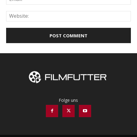
Web
Folge uns