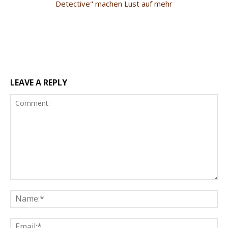
Detective" machen Lust auf mehr
LEAVE A REPLY
Comment:
Na
Ema