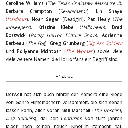
Caroline Williams
(
The Texas Chainsaw Massacre 2
),
Barbara Crampton
(
Re-Animator
),
Lin Shaye
(
Insidious
),
Noah Segan
(Deadgirl),
Pat Healy
(
The
Innkeepers
),
Kristina Klebe
(
Halloween
),
Brad
Bostwick
(
Rocky Horror Picture Show
),
Adrienne
Barbeau
(
The Fog
),
Greg Grunberg
(
Big Ass Spider!)
und
Pollyanna McIntosh
(
The Woman
) sowie viele
viele weitere Namen, die Horrorfans ein Begriff sind.
ANZEIGE
Derweil hat sich auch hinter der Kamera eine Riege
von Genre-Filmemachern versammelt, die sich sehen
lassen kann, allen voran
Neil Marshall
(
The Descent
,
Dog Soldiers
), der seit
Centurion
von fünf Jahren
leider noch keinen neuen Kinofilm gemacht hat.