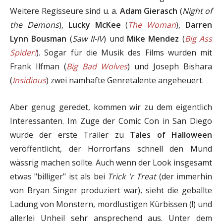
Weitere Regisseure sind u. a.
Adam Gierasch
(
Night of
the Demons
),
Lucky McKee
(
The Woman
),
Darren
Lynn Bousman
(
Saw II-IV
) und
Mike Mendez
(
Big Ass
Spider!
). Sogar für die Musik des Films wurden mit
Frank Ilfman (
Big Bad Wolves
) und Joseph Bishara
(
Insidious
) zwei namhafte Genretalente angeheuert.
Aber genug geredet, kommen wir zu dem eigentlich
Interessanten. Im Zuge der Comic Con in San Diego
wurde der erste Trailer zu
Tales of Halloween
veröffentlicht, der Horrorfans schnell den Mund
wässrig machen sollte. Auch wenn der Look insgesamt
etwas "billiger" ist als bei
Trick 'r Treat
(der immerhin
von Bryan Singer produziert war), sieht die geballte
Ladung von Monstern, mordlustigen Kürbissen (!) und
allerlei Unheil sehr ansprechend aus. Unter dem