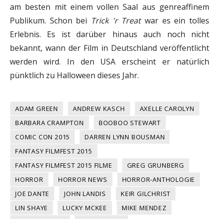
am besten mit einem vollen Saal aus genreaffinem
Publikum. Schon bei
Trick 'r Treat
war es ein tolles
Erlebnis. Es ist darüber hinaus auch noch nicht
bekannt, wann der Film in Deutschland veröffentlicht
werden wird. In den USA erscheint er natürlich
pünktlich zu Halloween dieses Jahr.
ADAM GREEN
ANDREW KASCH
AXELLE CAROLYN
BARBARA CRAMPTON
BOOBOO STEWART
COMIC CON 2015
DARREN LYNN BOUSMAN
FANTASY FILMFEST 2015
FANTASY FILMFEST 2015 FILME
GREG GRUNBERG
HORROR
HORROR NEWS
HORROR-ANTHOLOGIE
JOE DANTE
JOHN LANDIS
KEIR GILCHRIST
LIN SHAYE
LUCKY MCKEE
MIKE MENDEZ