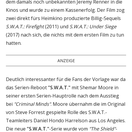
dem damals noch unbekannten Jeremy Renner in die
Kinos und wurde zu einem Kassenerfolg. Der Film zog
zwei direkt fürs Heimkino produzierte Billig-Sequels
S.W.A.T.: Firefight
(2011) und
S.W.A.T.: Under Siege
(2017) nach sich, die nichts mit dem ersten Film zu tun
hatten.
ANZEIGE
Deutlich interessanter für die Fans der Vorlage war da
das Serien-Reboot
"S.W.A.T."
mit Shemar Moore in
seiner ersten Serien-Hauptrolle nach dem Ausstieg
bei
"Criminal Minds"
. Moore übernahm die im Original
von Steve Forrest gespielte Rolle des S.W.A.T.-
Teamleiters Daniel Hondo Harrelson aus Los Angeles.
Die neue
"S.W.A.T."
-Serie wurde vom
"The Shield"
-