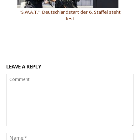
"S.W.A.T.": Deutschlandstart der 6. Staffel steht
fest
LEAVE A REPLY
Comment:
Na