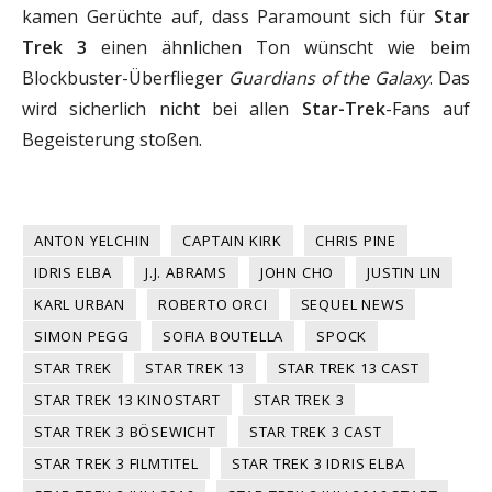
kamen Gerüchte auf, dass Paramount sich für
Star
Trek 3
einen ähnlichen Ton wünscht wie beim
Blockbuster-Überflieger
Guardians of the Galaxy
. Das
wird sicherlich nicht bei allen
Star-Trek
-Fans auf
Begeisterung stoßen.
ANTON YELCHIN
CAPTAIN KIRK
CHRIS PINE
IDRIS ELBA
J.J. ABRAMS
JOHN CHO
JUSTIN LIN
KARL URBAN
ROBERTO ORCI
SEQUEL NEWS
SIMON PEGG
SOFIA BOUTELLA
SPOCK
STAR TREK
STAR TREK 13
STAR TREK 13 CAST
STAR TREK 13 KINOSTART
STAR TREK 3
STAR TREK 3 BÖSEWICHT
STAR TREK 3 CAST
STAR TREK 3 FILMTITEL
STAR TREK 3 IDRIS ELBA