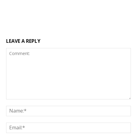
LEAVE A REPLY
Comment:
Na
Ema