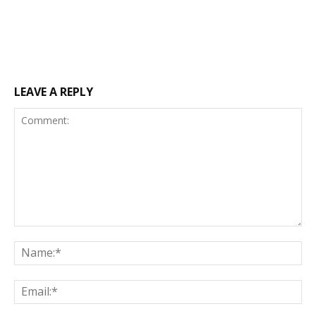
LEAVE A REPLY
Comment:
Na
Ema