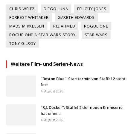
CHRIS WEITZ
DIEGO LUNA
FELICITY JONES
FORREST WHITAKER
GARETH EDWARDS
MADS MIKKELSEN
RIZ AHMED
ROGUE ONE
ROGUE ONE A STAR WARS STORY
STAR WARS
TONY GILROY
Weitere Film- und Serien-News
"Boston Blue": Starttermin von Staffel 2 steht
fest
4. August 2026
"R.J. Decker": Staffel 2 der neuen Krimiserie
hat einen...
4. August 2026