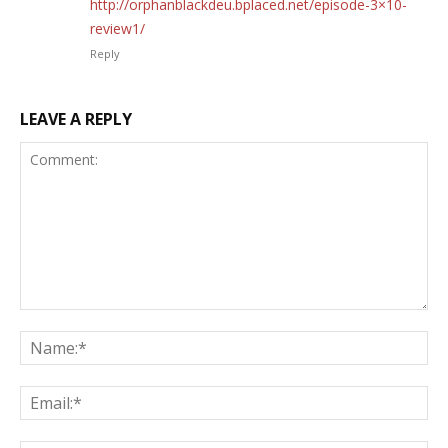
http://orphanblackdeu.bplaced.net/episode-3×10-
review1/
Reply
LEAVE A REPLY
Comment:
Na
Ema