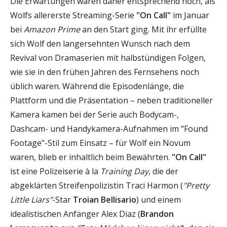
Die Erwartungen waren daher entsprechend hoch, als
Wolfs allererste Streaming-Serie
"On Call"
im Januar
bei
Amazon Prime
an den Start ging. Mit ihr erfüllte
sich Wolf den langersehnten Wunsch nach dem
Revival von Dramaserien mit halbstündigen Folgen,
wie sie in den frühen Jahren des Fernsehens noch
üblich waren. Während die Episodenlänge, die
Plattform und die Präsentation – neben traditioneller
Kamera kamen bei der Serie auch Bodycam-,
Dashcam- und Handykamera-Aufnahmen im "Found
Footage"-Stil zum Einsatz – für Wolf ein Novum
waren, blieb er inhaltlich beim Bewährten.
"On Call"
ist eine Polizeiserie à la
Training Day
, die der
abgeklärten Streifenpolizistin Traci Harmon (
"Pretty
Little Liars"
-Star
Troian Bellisario
) und einem
idealistischen Anfänger Alex Diaz (
Brandon