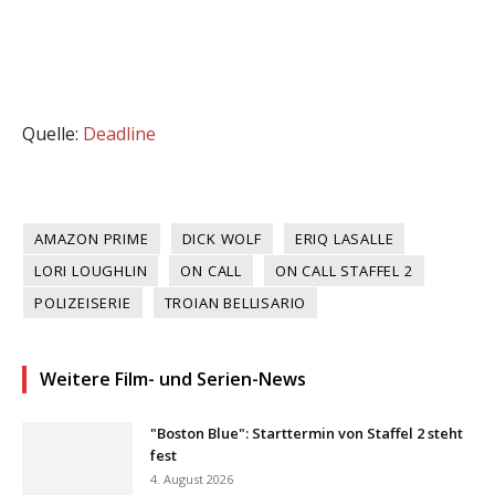
Quelle:
Deadline
AMAZON PRIME
DICK WOLF
ERIQ LASALLE
LORI LOUGHLIN
ON CALL
ON CALL STAFFEL 2
POLIZEISERIE
TROIAN BELLISARIO
Weitere Film- und Serien-News
"Boston Blue": Starttermin von Staffel 2 steht
fest
4. August 2026