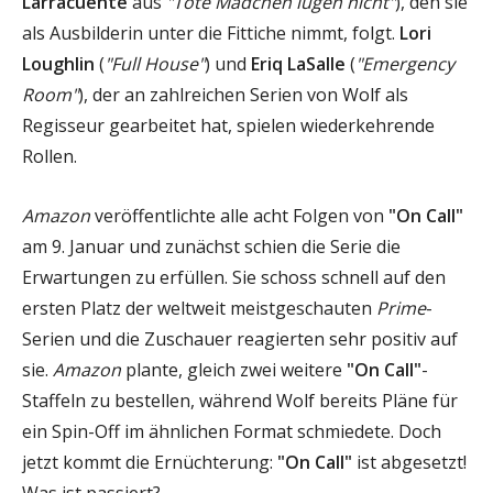
Larracuente
aus
"Tote Mädchen lügen nicht"
), den sie
als Ausbilderin unter die Fittiche nimmt, folgt.
Lori
Loughlin
(
"Full House"
) und
Eriq LaSalle
(
"Emergency
Room"
), der an zahlreichen Serien von Wolf als
Regisseur gearbeitet hat, spielen wiederkehrende
Rollen.
Amazon
veröffentlichte alle acht Folgen von
"On Call"
am 9. Januar und zunächst schien die Serie die
Erwartungen zu erfüllen. Sie schoss schnell auf den
ersten Platz der weltweit meistgeschauten
Prime
-
Serien und die Zuschauer reagierten sehr positiv auf
sie.
Amazon
plante, gleich zwei weitere
"On Call"
-
Staffeln zu bestellen, während Wolf bereits Pläne für
ein Spin-Off im ähnlichen Format schmiedete. Doch
jetzt kommt die Ernüchterung:
"On Call"
ist abgesetzt!
Was ist passiert?