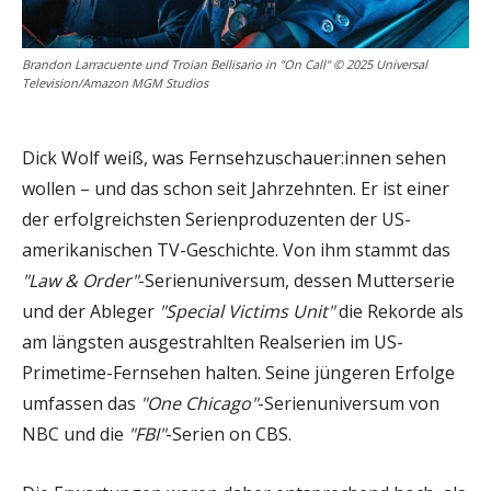
Brandon Larracuente und Troian Bellisario in "On Call" © 2025 Universal
Television/Amazon MGM Studios
Dick Wolf weiß, was Fernsehzuschauer:innen sehen
wollen – und das schon seit Jahrzehnten. Er ist einer
der erfolgreichsten Serienproduzenten der US-
amerikanischen TV-Geschichte. Von ihm stammt das
"Law & Order"
-Serienuniversum, dessen Mutterserie
und der Ableger
"Special Victims Unit"
die Rekorde als
am längsten ausgestrahlten Realserien im US-
Primetime-Fernsehen halten. Seine jüngeren Erfolge
umfassen das
"One Chicago"
-Serienuniversum von
NBC und die
"FBI"
-Serien on CBS.