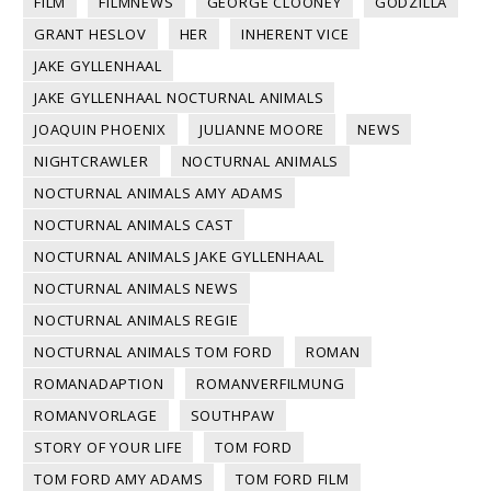
FILM
FILMNEWS
GEORGE CLOONEY
GODZILLA
GRANT HESLOV
HER
INHERENT VICE
JAKE GYLLENHAAL
JAKE GYLLENHAAL NOCTURNAL ANIMALS
JOAQUIN PHOENIX
JULIANNE MOORE
NEWS
NIGHTCRAWLER
NOCTURNAL ANIMALS
NOCTURNAL ANIMALS AMY ADAMS
NOCTURNAL ANIMALS CAST
NOCTURNAL ANIMALS JAKE GYLLENHAAL
NOCTURNAL ANIMALS NEWS
NOCTURNAL ANIMALS REGIE
NOCTURNAL ANIMALS TOM FORD
ROMAN
ROMANADAPTION
ROMANVERFILMUNG
ROMANVORLAGE
SOUTHPAW
STORY OF YOUR LIFE
TOM FORD
TOM FORD AMY ADAMS
TOM FORD FILM