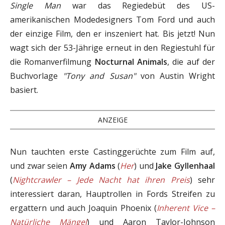
Single Man
war das Regiedebüt des US-
amerikanischen Modedesigners Tom Ford und auch
der einzige Film, den er inszeniert hat. Bis jetzt! Nun
wagt sich der 53-Jährige erneut in den Regiestuhl für
die Romanverfilmung
Nocturnal Animals
, die auf der
Buchvorlage
"Tony and Susan"
von Austin Wright
basiert.
ANZEIGE
Nun tauchten erste Castinggerüchte zum Film auf,
und zwar seien
Amy Adams
(
Her
) und
Jake Gyllenhaal
(
Nightcrawler – Jede Nacht hat ihren Preis
) sehr
interessiert daran, Hauptrollen in Fords Streifen zu
ergattern und auch Joaquin Phoenix (
Inherent Vice –
Natürliche Mängel
) und Aaron Taylor-Johnson