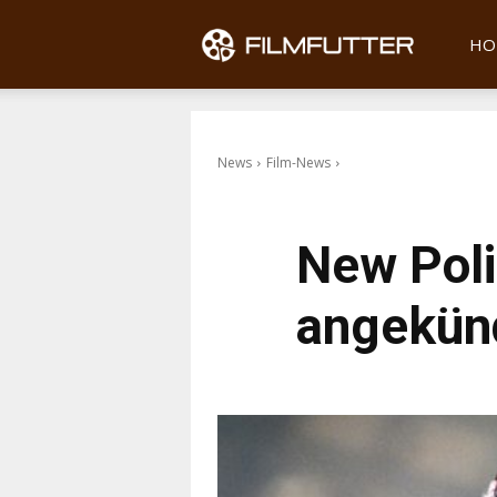
Filmfu
HO
News
Film-News
New Poli
angekün