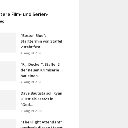
tere Film- und Serien-
ws
"Boston Blue":
Starttermin von Staffel
2 steht fest
4. August 2026
"R.J. Decker": Staffel 2
der neuen Krimiserie
hat einen...
4. August 2026
Dave Bautista soll Ryan
Hurst als Kratos in
"God...
4. August 2026
"The Flight Attendant"
wechselt diesen Monat