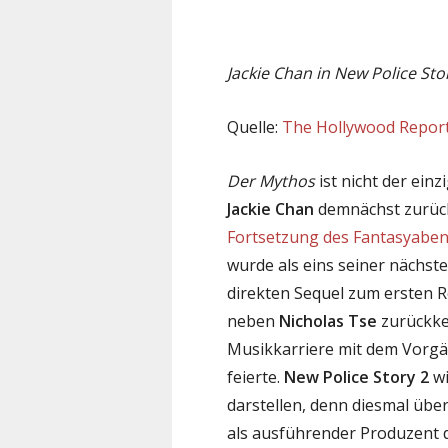
Jackie Chan in New Police St
Quelle:
The Hollywood Repor
Der Mythos
ist nicht der ein
Jackie Chan
demnächst zurüc
Fortsetzung des Fantasyaben
wurde als eins seiner nächst
direkten Sequel zum ersten R
neben
Nicholas Tse
zurückkeh
Musikkarriere mit dem Vorgä
feierte.
New Police Story 2
wi
darstellen, denn diesmal übe
als ausführender Produzent d