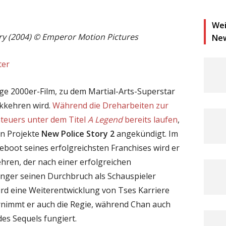
Wei
ory (2004) © Emperor Motion Pictures
Ne
ter
zige 2000er-Film, zu dem Martial-Arts-Superstar
kkehren wird.
Während die Dreharbeiten zur
teuers unter dem Titel
A Legend
bereits laufen
,
en Projekte
New Police Story 2
angekündigt. Im
eboot seines erfolgreichsten Franchises wird er
ren, der nach einer erfolgreichen
nger seinen Durchbruch als Schauspieler
rd eine Weiterentwicklung von Tses Karriere
rnimmt er auch die Regie, während Chan auch
es Sequels fungiert.