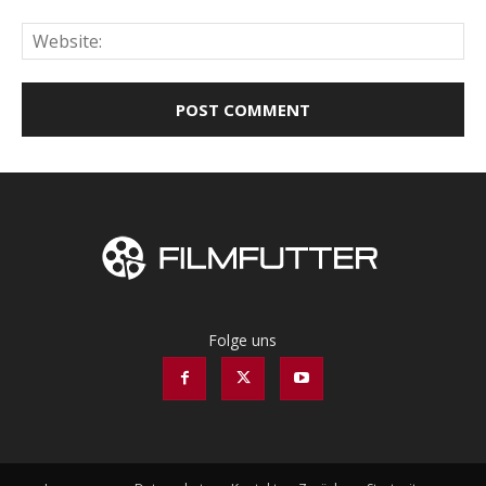
Web
Folge uns