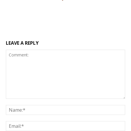
LEAVE A REPLY
Comment:
Na
Ema