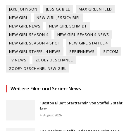
JAKE JOHNSON
JESSICA BIEL
MAX GREENFIELD
NEW GIRL
NEW GIRL JESSICA BIEL
NEW GIRL NEWS
NEW GIRL SCHMIDT
NEW GIRL SEASON 4
NEW GIRL SEASON 4 NEWS
NEW GIRL SEASON 4 SPOT
NEW GIRL STAFFEL 4
NEW GIRL STAFFEL 4 NEWS
SERIENNEWS
SITCOM
TV NEWS
ZOOEY DESCHANEL
ZOOEY DESCHANEL NEW GIRL
Weitere Film- und Serien-News
"Boston Blue": Starttermin von Staffel 2 steht
fest
4. August 2026