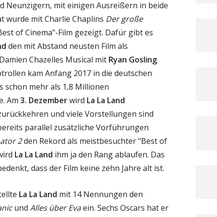
d Neunzigern, mit einigen Ausreißern in beide
t wurde mit Charlie Chaplins
Der große
Best of Cinema"-Film gezeigt. Dafür gibt es
nd
den mit Abstand neusten Film als
Damien Chazelles Musical mit
Ryan Gosling
trollen kam Anfang 2017 in die deutschen
 schon mehr als 1,8 Millionen
de. Am
3. Dezember
wird
La La Land
 zurückkehren und viele Vorstellungen sind
 bereits parallel zusätzliche Vorführungen
ator 2
den Rekord als meistbesuchter "Best of
 wird
La La Land
ihm ja den Rang ablaufen. Das
denkt, dass der Film keine zehn Jahre alt ist.
tellte
La La Land
mit 14 Nennungen den
anic
und
Alles über Eva
ein. Sechs Oscars hat er