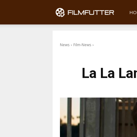
Filmfu
HO
News
Film-News
La La La