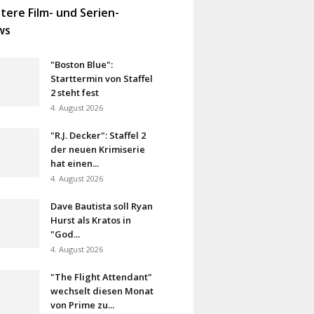
tere Film- und Serien-
ws
"Boston Blue":
Starttermin von Staffel
2 steht fest
4. August 2026
"R.J. Decker": Staffel 2
der neuen Krimiserie
hat einen...
4. August 2026
Dave Bautista soll Ryan
Hurst als Kratos in
"God...
4. August 2026
"The Flight Attendant"
wechselt diesen Monat
von Prime zu...