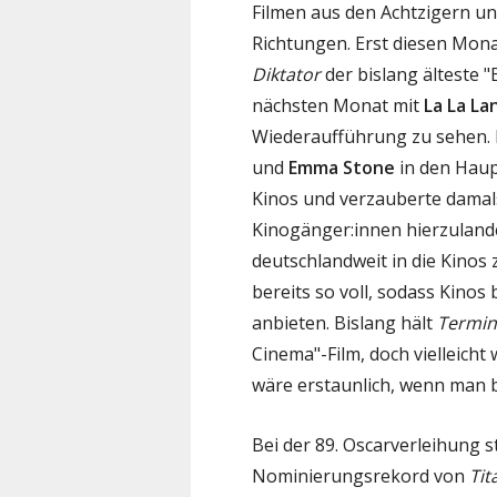
Filmen aus den Achtzigern un
Richtungen. Erst diesen Mona
Diktator
der bislang älteste "
nächsten Monat mit
La La La
Wiederaufführung zu sehen. 
und
Emma Stone
in den Haup
Kinos und verzauberte damals
Kinogänger:innen hierzulan
deutschlandweit in die Kinos
bereits so voll, sodass Kinos
anbieten. Bislang hält
Termin
Cinema"-Film, doch vielleicht
wäre erstaunlich, wenn man be
Bei der 89. Oscarverleihung s
Nominierungsrekord von
Tit