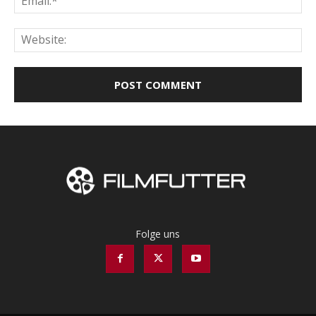
Web
Folge uns