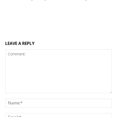
LEAVE A REPLY
Comment:
Na
Ema