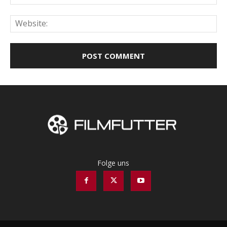
Web
Folge uns