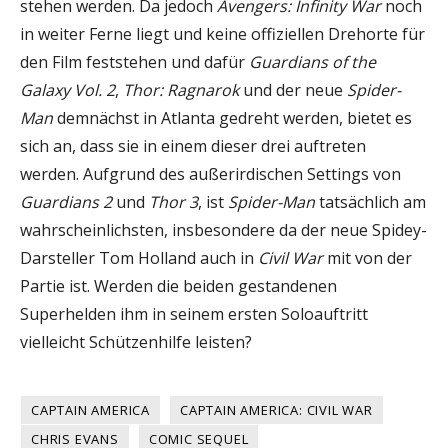
stehen werden. Da jedoch
Avengers: Infinity War
noch
in weiter Ferne liegt und keine offiziellen Drehorte für
den Film feststehen und dafür
Guardians of the
Galaxy Vol. 2
,
Thor: Ragnarok
und der neue
Spider-
Man
demnächst in Atlanta gedreht werden, bietet es
sich an, dass sie in einem dieser drei auftreten
werden. Aufgrund des au
ß
erirdischen Settings von
Guardians 2
und
Thor 3
, ist
Spider-Man
tatsächlich am
wahrscheinlichsten, insbesondere da der neue Spidey-
Darsteller Tom Holland auch in
Civil War
mit von der
Partie ist. Werden die beiden gestandenen
Superhelden ihm in seinem ersten Soloauftritt
vielleicht Schützenhilfe leisten?
CAPTAIN AMERICA
CAPTAIN AMERICA: CIVIL WAR
CHRIS EVANS
COMIC SEQUEL