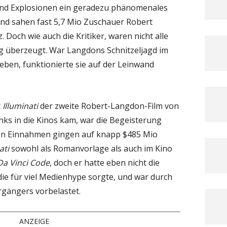
und Explosionen ein geradezu phänomenales
land sahen fast 5,7 Mio Zuschauer Robert
 Doch wie auch die Kritiker, waren nicht alle
g überzeugt. War Langdons Schnitzeljagd im
ben, funktionierte sie auf der Leinwand
t
Illuminati
der zweite Robert-Langdon-Film von
s in die Kinos kam, war die Begeisterung
ten Einnahmen gingen auf knapp $485 Mio
ati
sowohl als Romanvorlage als auch im Kino
Da Vinci Code
, doch er hatte eben nicht die
ie für viel Medienhype sorgte, und war durch
rgängers vorbelastet.
ANZEIGE