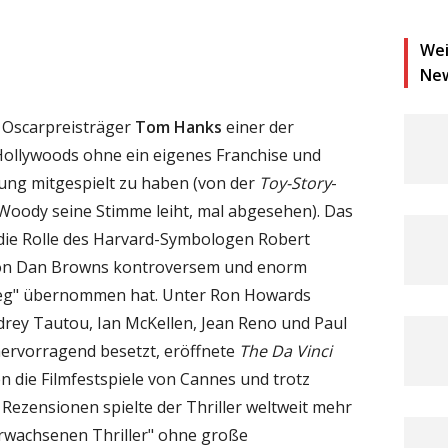
Wei
Ne
e Oscarpreisträger
Tom Hanks
einer der
ollywoods ohne ein eigenes Franchise und
zung mitgespielt zu haben (von der
Toy-Story
-
Woody seine Stimme leiht, mal abgesehen). Das
 die Rolle des Harvard-Symbologen Robert
von Dan Browns kontroversem und enorm
leg" übernommen hat. Unter Ron Howards
rey Tautou, Ian McKellen, Jean Reno und Paul
hervorragend besetzt, eröffnete
The Da Vinci
n die Filmfestspiele von Cannes und trotz
ezensionen spielte der Thriller weltweit mehr
"erwachsenen Thriller" ohne große