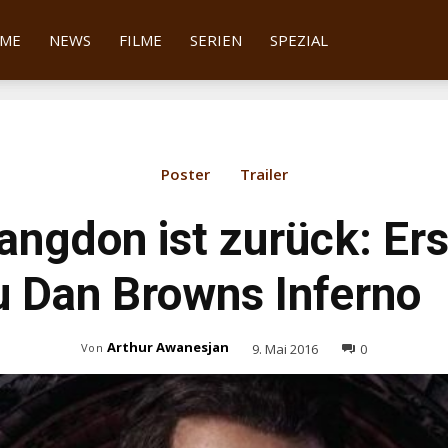
tter
ME
NEWS
FILME
SERIEN
SPEZIAL
Poster
Trailer
angdon ist zurück: Ers
zu Dan Browns Inferno
Arthur Awanesjan
9. Mai 2016
0
Von