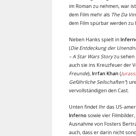
im Roman zu nehmen, war ist e
dem Film mehr als
The Da Vin
dem Film spürbar werden zu l
Neben Hanks spielt in
Infern
(
Die Entdeckung der Unendnl
– A Star Wars Story
zu sehen s
auch sie ins Kreuzfeuer der 
Freunde
),
Irrfan Khan
(
Jurass
Gefährliche Seilschaften"
) u
vervollständigen den Cast.
Unten findet Ihr das US-amer
Inferno
sowie vier Filmbilder,
Ausnahme von Fosters Bertra
auch, dass er darin nicht sonde