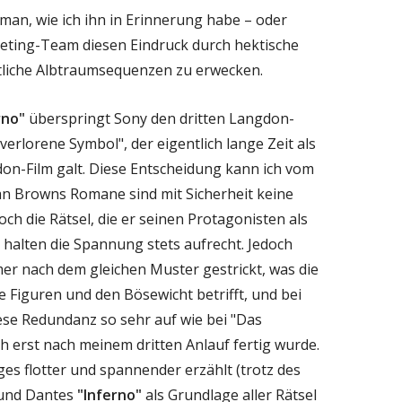
man, wie ich ihn in Erinnerung habe – oder
eting-Team diesen Eindruck durch hektische
htliche Albtraumsequenzen zu erwecken.
rno"
überspringt Sony den dritten Langdon-
rlorene Symbol", der eigentlich lange Zeit als
don-Film galt. Diese Entscheidung kann ich vom
 Browns Romane sind mit Sicherheit keine
och die Rätsel, die er seinen Protagonisten als
 halten die Spannung stets aufrecht. Jedoch
mer nach dem gleichen Muster gestrickt, was die
e Figuren und den Bösewicht betrifft, und bei
ese Redundanz so sehr auf wie bei "Das
h erst nach meinem dritten Anlauf fertig wurde.
es flotter und spannender erzählt (trotz des
 und Dantes
"Inferno"
als Grundlage aller Rätsel