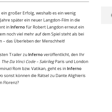
 ein großer Erfolg, weshalb es ein wenig
Jahre später ein neuer Langdon-Film in die
nt in
Inferno
für Robert Langdon erneut ein
dem noch viel mehr auf dem Spiel steht als bei
n – das Überleben der Menschheit!
rsten Trailer zu
Inferno
veröffentlicht, den Ihr
m
The Da Vinci Code – Sakrileg
Paris und London
uminati
Rom bzw. Vatikan, geht es in
Inferno
o sonst können die Rätsel zu Dante Alighieris
in Florenz?