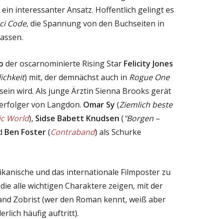
in interessanter Ansatz. Hoffentlich gelingt es
ci Code
, die Spannung von den Buchseiten in
assen.
o
der oscarnominierte Rising Star
Felicity Jones
ichkeit
) mit, der demnächst auch in
Rogue One
ein wird. Als junge Ärztin Sienna Brooks gerät
Verfolger von Langdon.
Omar Sy
(
Ziemlich beste
ic World
),
Sidse Babett Knudsen
(
"Borgen –
nd
Ben Foster
(
Contraband
) als Schurke
ikanische und das internationale Filmposter zu
 die alle wichtigen Charaktere zeigen, mit der
nd Zobrist (wer den Roman kennt, weiß aber
rlich häufig auftritt).