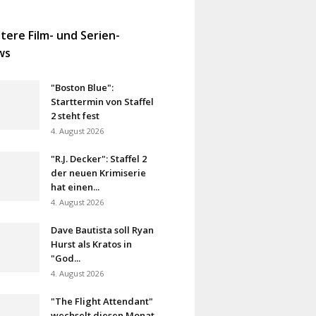
tere Film- und Serien-
ws
"Boston Blue":
Starttermin von Staffel
2 steht fest
4. August 2026
"R.J. Decker": Staffel 2
der neuen Krimiserie
hat einen...
4. August 2026
Dave Bautista soll Ryan
Hurst als Kratos in
"God...
4. August 2026
"The Flight Attendant"
wechselt diesen Monat