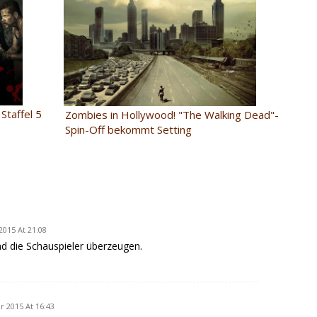
Staffel 5
Zombies in Hollywood! "The Walking Dead"-
Spin-Off bekommt Setting
2015 At 21:08
d die Schauspieler überzeugen.
r 2015 At 16:43