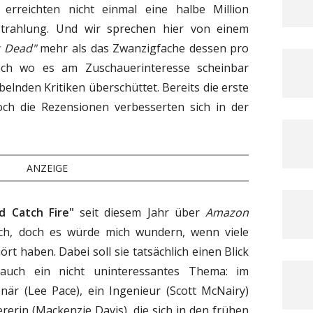
 erreichten nicht einmal eine halbe Million
strahlung. Und wir sprechen hier von einem
g Dead"
mehr als das Zwanzigfache dessen pro
och wo es am Zuschauerinteresse scheinbar
ubelnden Kritiken überschüttet. Bereits die erste
och die Rezensionen verbesserten sich in der
ANZEIGE
d Catch Fire"
seit diesem Jahr über
Amazon
ich, doch es würde mich wundern, wenn viele
rt haben. Dabei soll sie tatsächlich einen Blick
auch ein nicht uninteressantes Thema: im
onär (Lee Pace), ein Ingenieur (Scott McNairy)
erin (Mackenzie Davis), die sich in den frühen