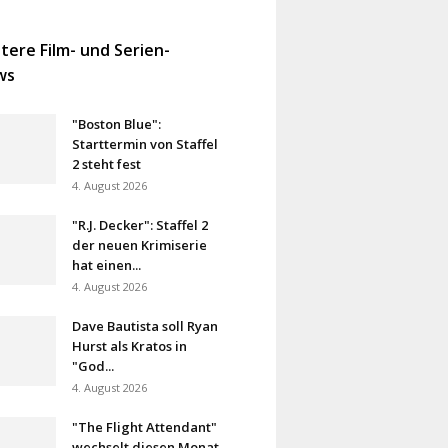
tere Film- und Serien-
ws
"Boston Blue":
Starttermin von Staffel
2 steht fest
4. August 2026
"R.J. Decker": Staffel 2
der neuen Krimiserie
hat einen...
4. August 2026
Dave Bautista soll Ryan
Hurst als Kratos in
"God...
4. August 2026
"The Flight Attendant"
wechselt diesen Monat