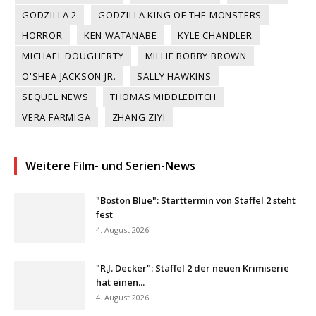
GODZILLA 2
GODZILLA KING OF THE MONSTERS
HORROR
KEN WATANABE
KYLE CHANDLER
MICHAEL DOUGHERTY
MILLIE BOBBY BROWN
O'SHEA JACKSON JR.
SALLY HAWKINS
SEQUEL NEWS
THOMAS MIDDLEDITCH
VERA FARMIGA
ZHANG ZIYI
Weitere Film- und Serien-News
"Boston Blue": Starttermin von Staffel 2 steht
fest
4. August 2026
"R.J. Decker": Staffel 2 der neuen Krimiserie
hat einen...
4. August 2026