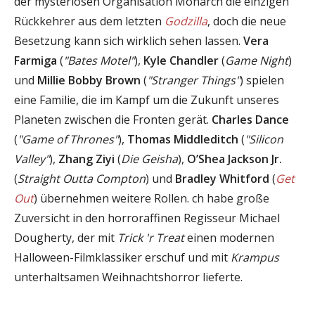
der mysteriösen Organisation Monarch die einzigen
Rückkehrer aus dem letzten
Godzilla
, doch die neue
Besetzung kann sich wirklich sehen lassen.
Vera
Farmiga
(
"Bates Motel"
),
Kyle Chandler
(
Game Night
)
und
Millie Bobby Brown
(
"Stranger Things"
) spielen
eine Familie, die im Kampf um die Zukunft unseres
Planeten zwischen die Fronten gerät.
Charles Dance
(
"Game of Thrones"
),
Thomas Middleditch
(
"Silicon
Valley"
),
Zhang Ziyi
(
Die Geisha
),
O’Shea Jackson Jr.
(
Straight Outta Compton
) und
Bradley Whitford
(
Get
Out
) übernehmen weitere Rollen. ch habe große
Zuversicht in den horroraffinen Regisseur Michael
Dougherty, der mit
Trick 'r Treat
einen modernen
Halloween-Filmklassiker erschuf und mit
Krampus
unterhaltsamen Weihnachtshorror lieferte.