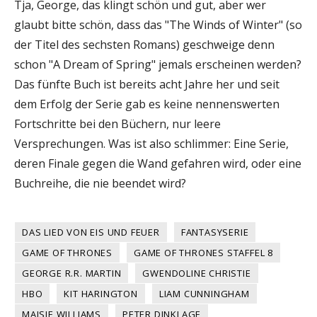
Tja, George, das klingt schön und gut, aber wer
glaubt bitte schön, dass das "The Winds of Winter" (so
der Titel des sechsten Romans) geschweige denn
schon "A Dream of Spring" jemals erscheinen werden?
Das fünfte Buch ist bereits acht Jahre her und seit
dem Erfolg der Serie gab es keine nennenswerten
Fortschritte bei den Büchern, nur leere
Versprechungen. Was ist also schlimmer: Eine Serie,
deren Finale gegen die Wand gefahren wird, oder eine
Buchreihe, die nie beendet wird?
DAS LIED VON EIS UND FEUER
FANTASYSERIE
GAME OF THRONES
GAME OF THRONES STAFFEL 8
GEORGE R.R. MARTIN
GWENDOLINE CHRISTIE
HBO
KIT HARINGTON
LIAM CUNNINGHAM
MAISIE WILLIAMS
PETER DINKLAGE