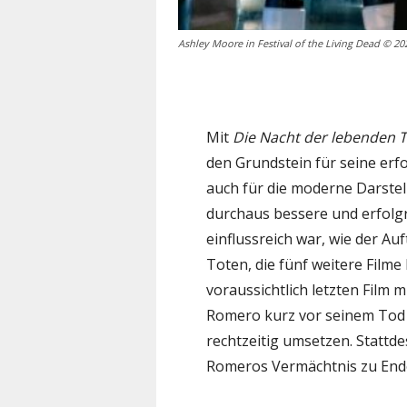
Ashley Moore in Festival of the Living Dead © 2
Mit
Die Nacht der lebenden 
den Grundstein für seine erf
auch für die moderne Darstel
durchaus bessere und erfolgr
einflussreich war, wie der A
Toten, die fünf weitere Film
voraussichtlich letzten Film m
Romero kurz vor seinem Tod 
rechtzeitig umsetzen. Stattd
Romeros Vermächtnis zu End