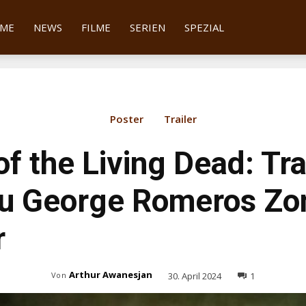
tter
ME
NEWS
FILME
SERIEN
SPEZIAL
Poster
Trailer
of the Living Dead: Tr
zu George Romeros Zo
r
Arthur Awanesjan
30. April 2024
1
Von