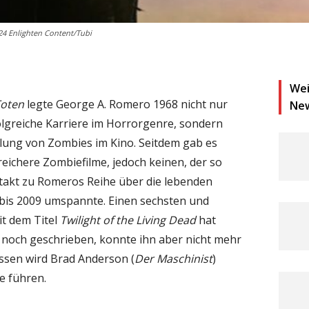
024 Enlighten Content/Tubi
Wei
Toten
legte George A. Romero 1968 nicht nur
Ne
olgreiche Karriere im Horrorgenre, sondern
lung von Zombies im Kino. Seitdem gab es
eichere Zombiefilme, jedoch keinen, der so
uftakt zu Romeros Reihe über die lebenden
e bis 2009 umspannte. Einen sechsten und
it dem Titel
Twilight of the Living Dead
hat
noch geschrieben, konnte ihn aber nicht mehr
essen wird Brad Anderson (
Der Maschinist
)
e führen.