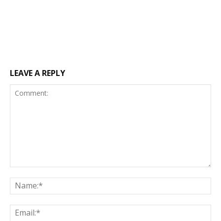
LEAVE A REPLY
Comment:
Na
Ema