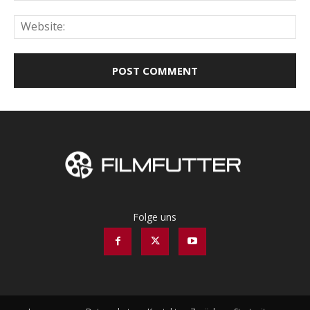
Web
Folge uns