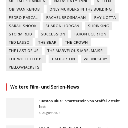
MICHAEL SHANNON
NATASHA LYONNE
NETFLIX
OBI WAN KENOBI
ONLY MURDERS IN THE BUILDING
PEDRO PASCAL
RACHEL BROSNAHAN
RAY LIOTTA
SARAH SNOOK
SHARON HORGAN
SHRINKING
STORM REID
SUCCESSION
TARON EGERTON
TED LASSO
THE BEAR
THE CROWN
THE LAST OF US
THE MARVELOUS MRS. MAISEL
THE WHITE LOTUS
TIM BURTON
WEDNESDAY
YELLOWJACKETS
Weitere Film- und Serien-News
"Boston Blue": Starttermin von Staffel 2 steht
fest
4. August 2026