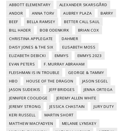
ABBOTT ELEMENTARY
ALEXANDER SKARSGÅRD
ANDOR
ANNA TORV
AUBREY PLAZA
BARRY
BEEF
BELLA RAMSEY
BETTER CALL SAUL
BILL HADER
BOB ODENKIRK
BRIAN COX
CHRISTINA APPLEGATE
DAHMER
DAISY JONES & THE SIX
ELISABETH MOSS
ELIZABETH DEBICKI
EMMYS
EMMYS 2023
EVAN PETERS
F. MURRAY ABRAHAM
FLEISHMAN IS IN TROUBLE
GEORGE & TAMMY
HBO
HOUSE OF THE DRAGON
JASON SEGEL
JASON SUDEIKIS
JEFF BRIDGES
JENNA ORTEGA
JENNIFER COOLIDGE
JEREMY ALLEN WHITE
JEREMY STRONG
JESSICA CHASTAIN
JURY DUTY
KERI RUSSELL
MARTIN SHORT
MATTHEW MACFADYEN
MELANIE LYNSKEY