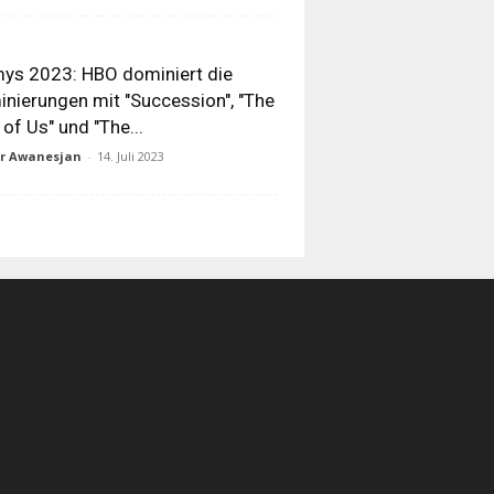
ys 2023: HBO dominiert die
nierungen mit "Succession", "The
 of Us" und "The...
ur Awanesjan
-
14. Juli 2023