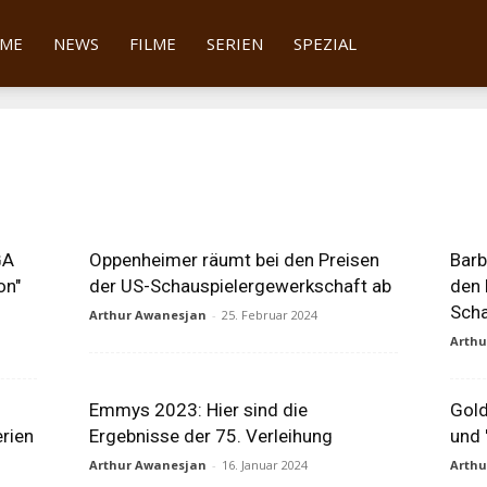
tter
ME
NEWS
FILME
SERIEN
SPEZIAL
GA
Oppenheimer räumt bei den Preisen
Barb
on"
der US-Schauspielergewerkschaft ab
den 
Scha
Arthur Awanesjan
-
25. Februar 2024
Arth
Emmys 2023: Hier sind die
Gol
erien
Ergebnisse der 75. Verleihung
und 
Arthur Awanesjan
-
16. Januar 2024
Arth