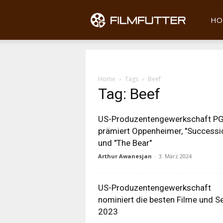
Filmfu
HO
Home
Tags
Beef
Tag: Beef
US-Produzentengewerkschaft P
prämiert Oppenheimer, "Successi
und "The Bear"
Arthur Awanesjan
-
3. März 2024
US-Produzentengewerkschaft
nominiert die besten Filme und S
2023