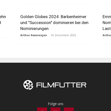
zehn
Golden Globes 2024: Barbenheimer
Emm
3
und "Succession" dominieren bei den
Nomi
Nominierungen
Last
Arthur Awanesjan
-
14. Dezember 2023
Arth
Folge uns