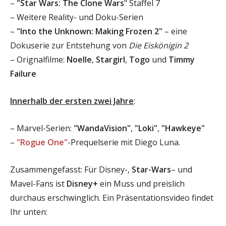
–
"Star Wars: The Clone Wars
" Staffel 7
– Weitere Reality- und Doku-Serien
–
"Into the Unknown: Making Frozen 2"
– eine
Dokuserie zur Entstehung von
Die Eiskönigin 2
– Orignalfilme:
Noelle
,
Stargirl
,
Togo
und
Timmy
Failure
Innerhalb der ersten zwei Jahre
:
– Marvel-Serien:
"WandaVision"
,
"Loki"
,
"Hawkeye"
–
"Rogue One"
-Prequelserie mit Diego Luna.
Zusammengefasst: Für Disney-,
Star-Wars
– und
Mavel-Fans ist
Disney+
ein Muss und preislich
durchaus erschwinglich. Ein Präsentationsvideo findet
Ihr unten: