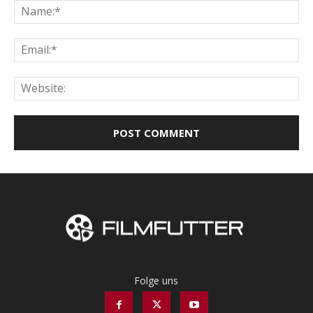
Na
Ema
Web
Folge uns