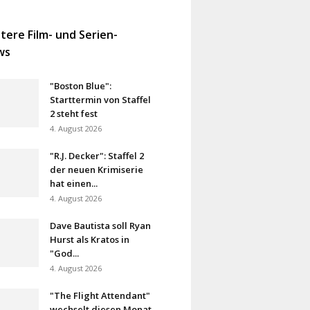
tere Film- und Serien-
ws
"Boston Blue":
Starttermin von Staffel
2 steht fest
4. August 2026
"R.J. Decker": Staffel 2
der neuen Krimiserie
hat einen...
4. August 2026
Dave Bautista soll Ryan
Hurst als Kratos in
"God...
4. August 2026
"The Flight Attendant"
wechselt diesen Monat