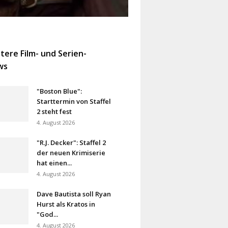
tere Film- und Serien-
ws
"Boston Blue":
Starttermin von Staffel
2 steht fest
4. August 2026
"R.J. Decker": Staffel 2
der neuen Krimiserie
hat einen...
4. August 2026
Dave Bautista soll Ryan
Hurst als Kratos in
"God...
4. August 2026