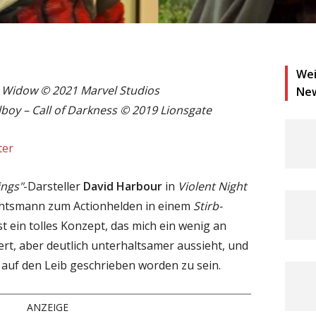
Wei
k Widow © 2021 Marvel Studios
Ne
lboy – Call of Darkness © 2019 Lionsgate
ter
ings"
-Darsteller
David Harbour
in
Violent Night
chtsmann zum Actionhelden in einem
Stirb-
st ein tolles Konzept, das mich ein wenig an
rt, aber deutlich unterhaltsamer aussieht, und
e auf den Leib geschrieben worden zu sein.
ANZEIGE