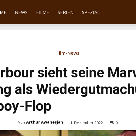
tter
ME
NEWS
FILME
SERIEN
SPEZIAL
Film-News
rbour sieht seine Mar
ng als Wiedergutmach
boy-Flop
Arthur Awanesjan
1. Dezember 2022
0
Von