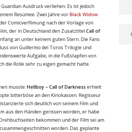
Guardian Ausdruck verliehen. Es ist jedoch
 seinem Resümee. Zwei Jahre vor
Black Widow
 der Comicverfilmung nach der Vorlage von
ilm, der in Deutschland den Zusatztitel
Call of
Anfang an unter keinem guten Stern. Die Fans
uss von Guillermo del Toros Trilogie und
eidenswerte Aufgabe, in die Fußstapfen von
ch die Rolle sehr zu eigen gemacht hatte.
mmen musste:
Hellboy – Call of Darkness
erhielt
oppte bitterböse an den Kinokassen. Regisseur
distanzierte sich deutlich von seinem Film und
 ihm aus den Händen gerissen worden, er habe
 Drehbuchseiten bekommen und der Film sei am
g zusammengeschnitten worden. Das geplante