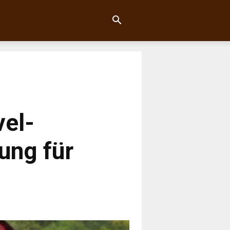
vel-
ung für