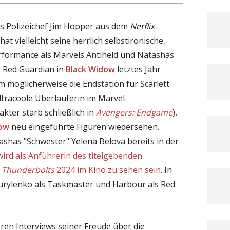
ls Polizeichef Jim Hopper aus dem
Netflix
-
at vielleicht seine herrlich selbstironische,
rformance als Marvels Antiheld und Natashas
s Red Guardian in
Black Widow
letztes Jahr
m möglicherweise die Endstation für Scarlett
ultracoole Überläuferin im Marvel-
kter starb schließlich in
Avengers: Endgame
),
dow
neu eingeführte Figuren wiedersehen.
ashas "Schwester" Yelena Belova bereits in der
wird als Anführerin des titelgebenden
s
Thunderbolts
2024 im Kino zu sehen sein
. In
urylenko als Taskmaster und Harbour als Red
ren Interviews seiner Freude über die