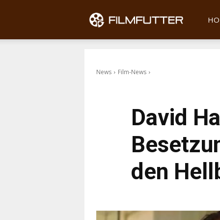
Filmfu
HO
News
Film-News
David Ha
Besetzu
den Hell